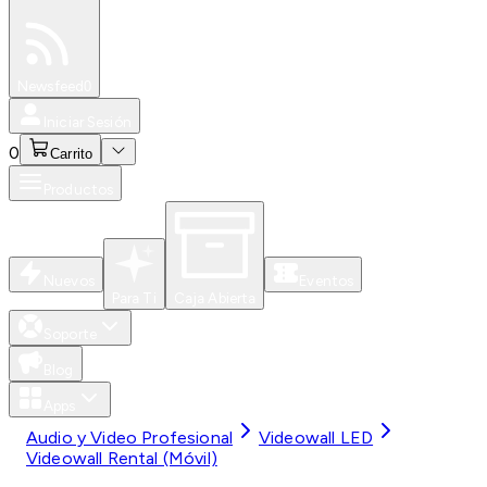
Especiales
Newsfeed
0
Iniciar Sesión
0
Carrito
Productos
Nuevos
Eventos
Para Ti
Caja Abierta
Soporte
Blog
Apps
Audio y Video Profesional
Videowall LED
Videowall Rental (Móvil)