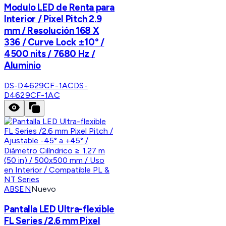
Modulo LED de Renta para
Interior / Pixel Pitch 2.9
mm / Resolución 168 X
336 / Curve Lock ±10° /
4500 nits / 7680 Hz /
Aluminio
DS-D4629CF-1AC
DS-
D4629CF-1AC
ABSEN
Nuevo
Pantalla LED Ultra-flexible
FL Series /2.6 mm Pixel