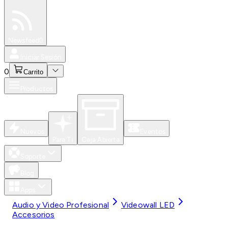
Especiales
Newsfeed
0
Iniciar Sesión
0
Carrito
Productos
Nuevos
Eventos
Para Ti
Caja Abierta
Soporte
Blog
Apps
Audio y Video Profesional
Videowall LED
Accesorios