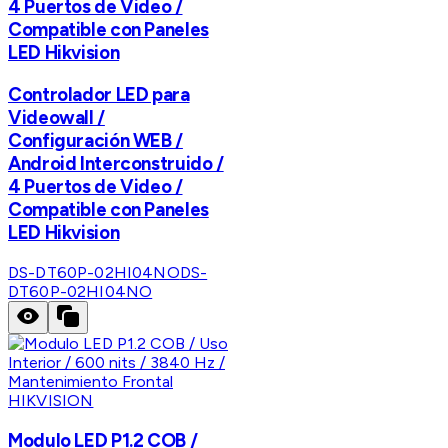
4 Puertos de Video /
Compatible con Paneles
LED Hikvision
Controlador LED para
Videowall /
Configuración WEB /
Android Interconstruido /
4 Puertos de Video /
Compatible con Paneles
LED Hikvision
DS-DT60P-02HI04NO
DS-
DT60P-02HI04NO
HIKVISION
Modulo LED P1.2 COB /