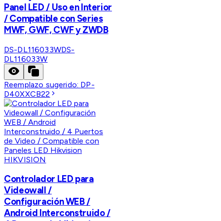
Panel LED / Uso en Interior
/ Compatible con Series
MWF, GWF, CWF y ZWDB
DS-DL116033W
DS-
DL116033W
Reemplazo sugerido:
DP-
D40XXCB22
HIKVISION
Controlador LED para
Videowall /
Configuración WEB /
Android Interconstruido /