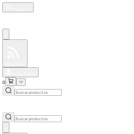
Productos
0
Especiales
Newsfeed
0
Iniciar Sesión
0
0