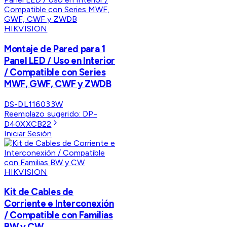
HIKVISION
Montaje de Pared para 1
Panel LED / Uso en Interior
/ Compatible con Series
MWF, GWF, CWF y ZWDB
DS-DL116033W
Reemplazo sugerido:
DP-
D40XXCB22
Iniciar Sesión
HIKVISION
Kit de Cables de
Corriente e Interconexión
/ Compatible con Familias
BW y CW