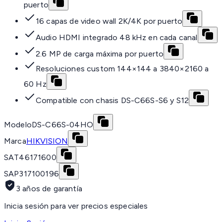
puerto
16 capas de video wall 2K/4K por puerto
Audio HDMI integrado 48 kHz en cada canal
2.6 MP de carga máxima por puerto
Resoluciones custom 144×144 a 3840×2160 a
60 Hz
Compatible con chasis DS-C66S-S6 y S12
Modelo
DS-C66S-04HO
Marca
HIKVISION
SAT
46171600
SAP
317100196
3 años de garantía
Inicia sesión para ver precios especiales