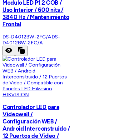
Modulo LED P1.2 COB /
Uso Interior / 600 nits /
3840 Hz / Mantenimiento
Frontal
DS-D4012BW-2FC/A
DS-
D4012BW-2FC/A
HIKVISION
Controlador LED para
Videowall /
Configuración WEB /
Android Interconstruido /
12 Puertos de Video /