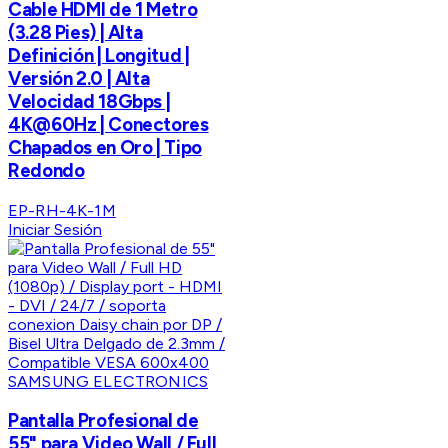
Cable HDMI de 1 Metro
(3.28 Pies) | Alta
Definición | Longitud |
Versión 2.0 | Alta
Velocidad 18Gbps |
4K@60Hz | Conectores
Chapados en Oro | Tipo
Redondo
EP-RH-4K-1M
Iniciar Sesión
SAMSUNG ELECTRONICS
Pantalla Profesional de
55" para Video Wall / Full