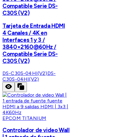
Compatible Serie DS-
C30S (V2)
Tarjeta de Entrada HDMI
4 Canales / 4K en
Interfaces 1 y 3 /
3840×2160@60Hz /
Compatible Serie DS-
C30S (V2)
DS-C30S-04HI(V2)
DS-
C30S-04HI(V2)
EPCOM TITANIUM
Controlador de video Wall