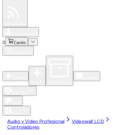
Especiales
Newsfeed
0
Iniciar Sesión
0
Carrito
Productos
Nuevos
Eventos
Para Ti
Caja Abierta
Soporte
Blog
Apps
Audio y Video Profesional
Videowall LCD
Controladores