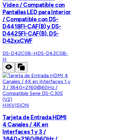
Video / Compatible con
Pantallas LED para Interior
/ Compatible con DS-
D4418FI-CAF(B) y DS-
D4425FI-CAF(B), DS-
D42xxCWF
DS-D42C08-H
DS-D42C08-
H
HIKVISION
Tarjeta de Entrada HDMI
4 Canales / 4K en
Interfaces 1 y 3 /
3840×2160@60Hz /