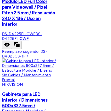
Modulo LED Full Color
para Videowall / Pixel
Pitch 2.5 mm / Resolución
240 X 136 / Uso en
Interior
DS-D4225FI-CWF
DS-
D4225FI-CWF
Reemplazo sugerido:
DS-
D4025CS-1F
HIKVISION
Gabinete para LED
Interior / Dimensiones
600x337.5mm /