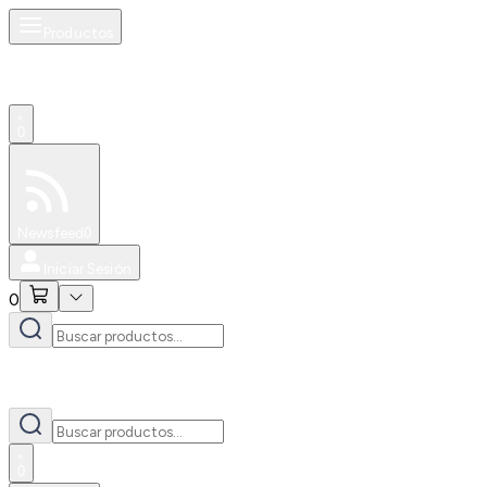
Productos
0
Especiales
Newsfeed
0
Iniciar Sesión
0
0