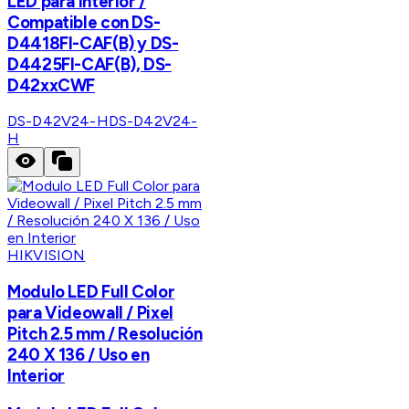
LED para Interior /
Compatible con DS-
D4418FI-CAF(B) y DS-
D4425FI-CAF(B), DS-
D42xxCWF
DS-D42V24-H
DS-D42V24-
H
HIKVISION
Modulo LED Full Color
para Videowall / Pixel
Pitch 2.5 mm / Resolución
240 X 136 / Uso en
Interior