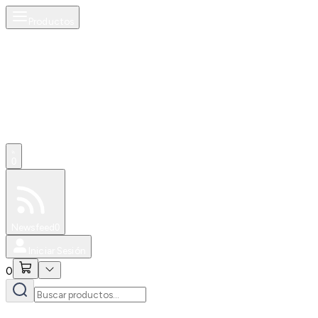
Productos
0
Especiales
Newsfeed
0
Iniciar Sesión
0