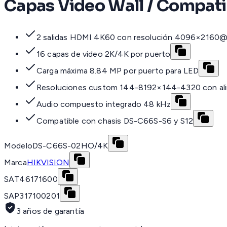
Capas Video Wall / Compati
2 salidas HDMI 4K60 con resolución 4096×216
16 capas de video 2K/4K por puerto
Carga máxima 8.84 MP por puerto para LED
Resoluciones custom 144-8192×144-4320 con ali
Audio compuesto integrado 48 kHz
Compatible con chasis DS-C66S-S6 y S12
Modelo
DS-C66S-02HO/4K
Marca
HIKVISION
SAT
46171600
SAP
317100201
3 años de garantía