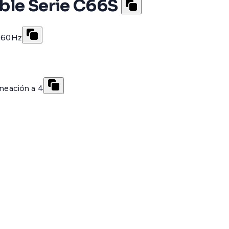
ble Serie C66S
0@60Hz
neación a 4