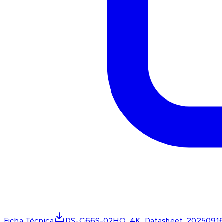
Ficha Técnica
DS-C66S-02HO_4K_Datasheet_20250916