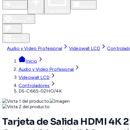
Nuevos
Eventos
Para Ti
Caja Abierta
Soporte
Blog
Apps
Audio y Video Profesional
Videowall LCD
Controlad
Inicio
Audio y Video Profesional
Videowall LCD
Controladores
DS-C66S-02HO/4K
Tarjeta de Salida HDMI 4K 2