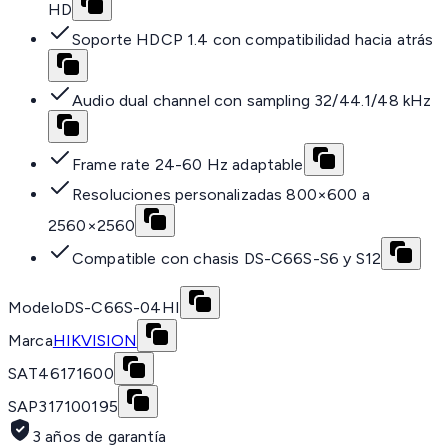
HD
Soporte HDCP 1.4 con compatibilidad hacia atrás
Audio dual channel con sampling 32/44.1/48 kHz
Frame rate 24-60 Hz adaptable
Resoluciones personalizadas 800×600 a
2560×2560
Compatible con chasis DS-C66S-S6 y S12
Modelo
DS-C66S-04HI
Marca
HIKVISION
SAT
46171600
SAP
317100195
3 años de garantía