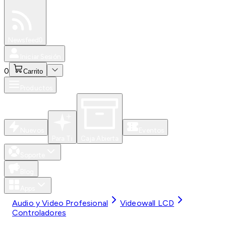
Especiales
Newsfeed
0
Iniciar Sesión
0
Carrito
Productos
Nuevos
Eventos
Para Ti
Caja Abierta
Soporte
Blog
Apps
Audio y Video Profesional
Videowall LCD
Controladores