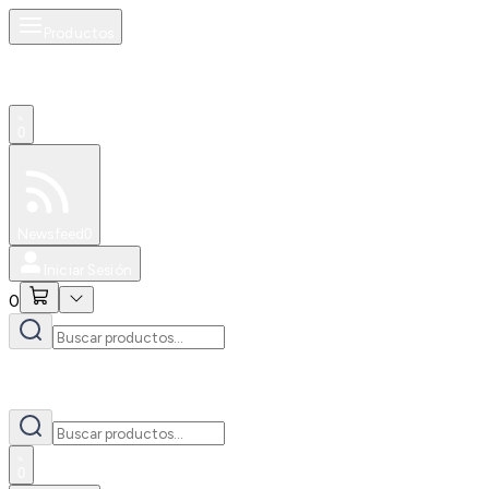
Productos
0
Especiales
Newsfeed
0
Iniciar Sesión
0
0