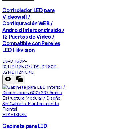
Controlador LED para
Videowall /
Configuración WEB /
Android Interconstruido /
12 Puertos de Video /
Compatible con Paneles
LED Hikvision
DS-DT60P-
02HDI12NO/U
DS-DT60P-
02HDI12NO/U
HIKVISION
Gabinete para LED