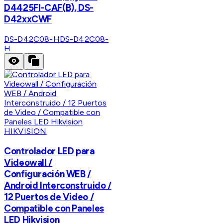
D4425FI-CAF(B), DS-
D42xxCWF
DS-D42C08-H
DS-D42C08-
H
HIKVISION
Controlador LED para
Videowall /
Configuración WEB /
Android Interconstruido /
12 Puertos de Video /
Compatible con Paneles
LED Hikvision