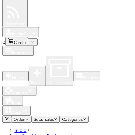
Especiales
Newsfeed
0
Iniciar Sesión
0
Carrito
Productos
Nuevos
Eventos
Para Ti
Caja Abierta
Soporte
Blog
Apps
Orden
Sucursales
Categorías
Inicio