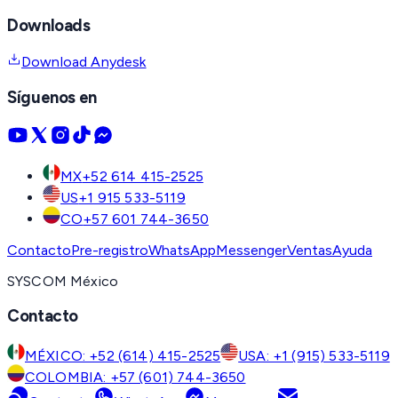
Downloads
Download Anydesk
Síguenos en
MX
+52 614 415-2525
US
+1 915 533-5119
CO
+57 601 744-3650
Contacto
Pre-registro
WhatsApp
Messenger
Ventas
Ayuda
SYSCOM México
Contacto
MÉXICO: +52 (614) 415-2525
USA: +1 (915) 533-5119
COLOMBIA: +57 (601) 744-3650