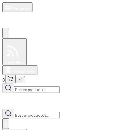
Productos
0
Especiales
Newsfeed
0
Iniciar Sesión
0
0