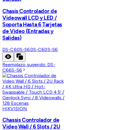
Chasis Controlador de
Videowall LCD y LED /
Soporta Hasta 6 Tarjetas
de Video (Entradas y
Salidas)
DS-C60S-S6
DS-C60S-S6
Reemplazo sugerido:
DS-
C66S-S6
HIKVISION
Chassis Controlador de
Video Wall / 6 Slots / 2U