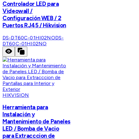
Controlador LED para
Videowall /
Configuración WEB / 2
Puertos RJ45 / Hikvision
DS-DT60C-01HI02NO
DS-
DT60C-01HI02NO
HIKVISION
Herramienta para
Instalación y
Mantenimiento de Paneles
LED / Bomba de Vacio
para Extracccion de