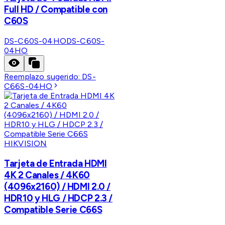
Full HD / Compatible con
C60S
DS-C60S-04HO
DS-C60S-
04HO
Reemplazo sugerido:
DS-
C66S-04HO
HIKVISION
Tarjeta de Entrada HDMI
4K 2 Canales / 4K60
(4096x2160) / HDMI 2.0 /
HDR10 y HLG / HDCP 2.3 /
Compatible Serie C66S