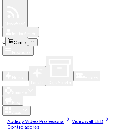
Especiales
Newsfeed
0
Iniciar Sesión
0
Carrito
Productos
Nuevos
Eventos
Para Ti
Caja Abierta
Soporte
Blog
Apps
Audio y Video Profesional
Videowall LED
Controladores