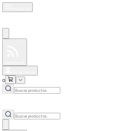
Productos
0
Especiales
Newsfeed
0
Iniciar Sesión
0
0