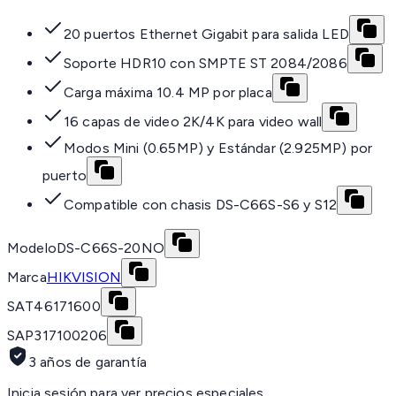
20 puertos Ethernet Gigabit para salida LED
Soporte HDR10 con SMPTE ST 2084/2086
Carga máxima 10.4 MP por placa
16 capas de video 2K/4K para video wall
Modos Mini (0.65MP) y Estándar (2.925MP) por
puerto
Compatible con chasis DS-C66S-S6 y S12
Modelo
DS-C66S-20NO
Marca
HIKVISION
SAT
46171600
SAP
317100206
3 años de garantía
Inicia sesión para ver precios especiales