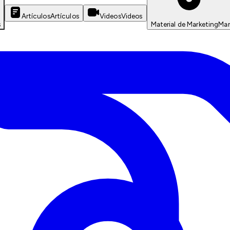
Artículos
Artículos
Videos
Videos
s
Material de Marketing
Mar