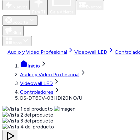
Nuevos
Eventos
Para Ti
Caja Abierta
Soporte
Blog
Apps
Audio y Video Profesional
Videowall LED
Controlad
Inicio
Audio y Video Profesional
Videowall LED
Controladores
DS-DT60V-03HDI20NO/U