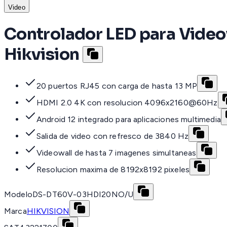
Video
Controlador LED para Videow
Hikvision
20 puertos RJ45 con carga de hasta 13 MP
HDMI 2.0 4K con resolucion 4096x2160@60Hz
Android 12 integrado para aplicaciones multimedia
Salida de video con refresco de 3840 Hz
Videowall de hasta 7 imagenes simultaneas
Resolucion maxima de 8192x8192 pixeles
Modelo
DS-DT60V-03HDI20NO/U
Marca
HIKVISION