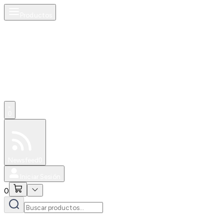
Productos
0
Especiales
Newsfeed
0
Iniciar Sesión
0