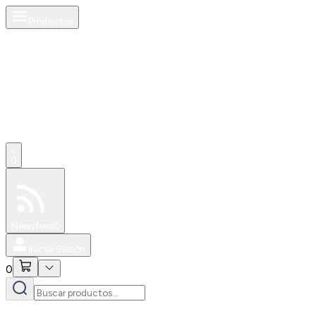
Productos
0
Especiales
Newsfeed
0
Iniciar Sesión
0