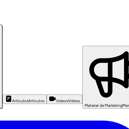
Artículos
Artículos
Videos
Videos
s
Material de Marketing
Mar