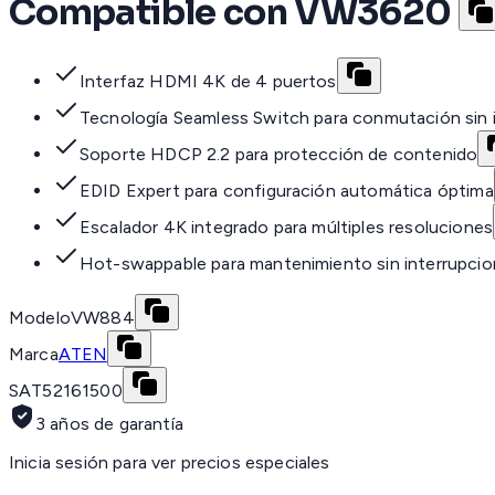
Compatible con VW3620
Interfaz HDMI 4K de 4 puertos
Tecnología Seamless Switch para conmutación sin 
Soporte HDCP 2.2 para protección de contenido
EDID Expert para configuración automática óptima
Escalador 4K integrado para múltiples resoluciones
Hot-swappable para mantenimiento sin interrupci
Modelo
VW884
Marca
ATEN
SAT
52161500
3 años de garantía
Inicia sesión para ver precios especiales