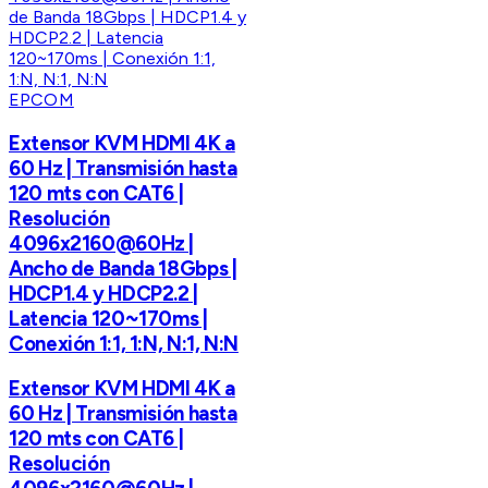
EPCOM
Extensor KVM HDMI 4K a
60 Hz | Transmisión hasta
120 mts con CAT6 |
Resolución
4096x2160@60Hz |
Ancho de Banda 18Gbps |
HDCP1.4 y HDCP2.2 |
Latencia 120~170ms |
Conexión 1:1, 1:N, N:1, N:N
Extensor KVM HDMI 4K a
60 Hz | Transmisión hasta
120 mts con CAT6 |
Resolución