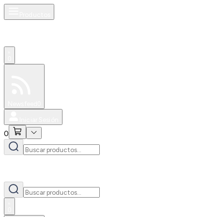
Productos
0
Especiales
Newsfeed
0
Iniciar Sesión
0
0