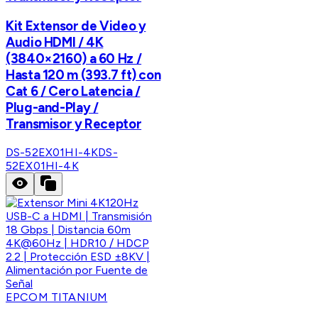
Kit Extensor de Video y
Audio HDMI / 4K
(3840×2160) a 60 Hz /
Hasta 120 m (393.7 ft) con
Cat 6 / Cero Latencia /
Plug-and-Play /
Transmisor y Receptor
DS-52EX01HI-4K
DS-
52EX01HI-4K
EPCOM TITANIUM