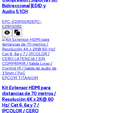
Bidireccional |EDID y
Audio 5.1CH
EPC-ED9100R2
EPC-
ED9100R2
EPCOM TITANIUM
Kit Extensor HDMI para
distancias de 70 metros /
Resolución 4K x 2K@ 60
Hz/ Cat 6, 6a y 7 /
IPCOLOR / CERO