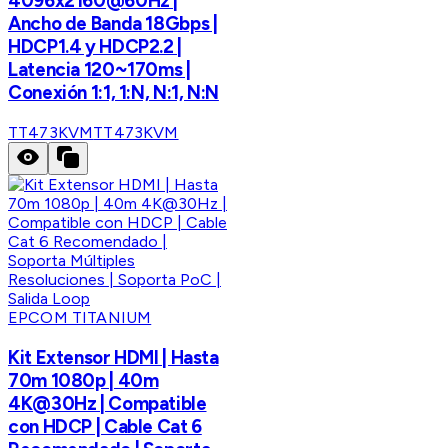
4096x2160@60Hz |
Ancho de Banda 18Gbps |
HDCP1.4 y HDCP2.2 |
Latencia 120~170ms |
Conexión 1:1, 1:N, N:1, N:N
TT473KVM
TT473KVM
EPCOM TITANIUM
Kit Extensor HDMI | Hasta
70m 1080p | 40m
4K@30Hz | Compatible
con HDCP | Cable Cat 6