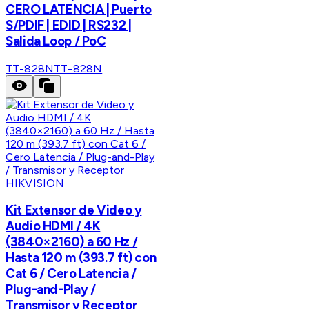
CERO LATENCIA | Puerto
S/PDIF | EDID | RS232 |
Salida Loop / PoC
TT-828N
TT-828N
HIKVISION
Kit Extensor de Video y
Audio HDMI / 4K
(3840×2160) a 60 Hz /
Hasta 120 m (393.7 ft) con
Cat 6 / Cero Latencia /
Plug-and-Play /
Transmisor y Receptor