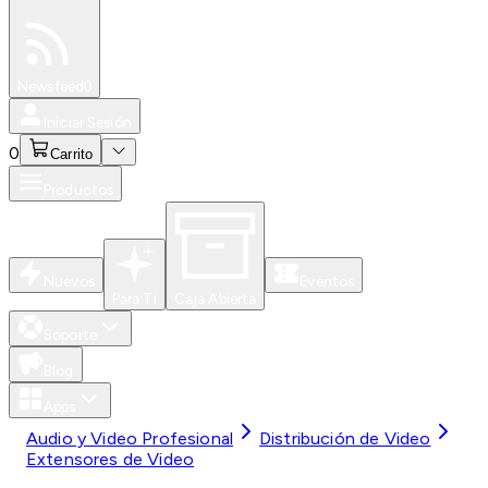
Especiales
Newsfeed
0
Iniciar Sesión
0
Carrito
Productos
Nuevos
Eventos
Para Ti
Caja Abierta
Soporte
Blog
Apps
Audio y Video Profesional
Distribución de Video
Extensores de Video