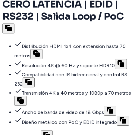
CERO LATENCIA | EDID |
RS232 | Salida Loop / PoC
Distribución HDMI 1x4 con extensión hasta 70
metros
Resolución 4K @ 60 Hz y soporte HDR10
Compatibilidad con IR bidireccional y control RS-
232
Transmisión 4K a 40 metros y 1080p a 70 metros
Ancho de banda de video de 18 Gbps
Diseño metálico con PoC y EDID integrado