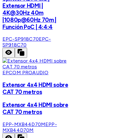
Extensor HDMI |
4K@30Hz 40m
|1080p@60Hz 70m |
Función PoC | 4:4:4
EPC-SP918C70
EPC-
SP918C70
EPCOM PROAUDIO
Extensor 4x4 HDMI sobre
CAT 70 metros
Extensor 4x4 HDMI sobre
CAT 70 metros
EPP-MXB44D70M
EPP-
MXB44D70M