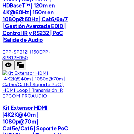
HDBaseT™ | 120m en
4K@60Hz | 150m en
1080p@60Hz | Cat6/6a/7
| Gestión Avanzada EDID |
Control IR y RS232 | PoC
|Salida de Audio
EPP-SPB12H150
EPP-
SPB12H150
EPCOM PROAUDIO
Kit Extensor HDMI
|4K2K@40m |
1080p@70m |
Cat5e/Cat6 | Soporte PoC