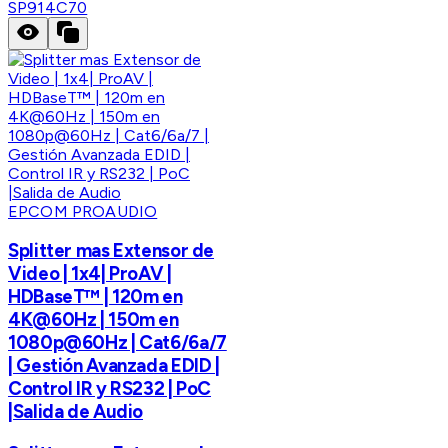
SP914C70
EPCOM PROAUDIO
Splitter mas Extensor de
Video | 1x4| ProAV |
HDBaseT™ | 120m en
4K@60Hz | 150m en
1080p@60Hz | Cat6/6a/7
| Gestión Avanzada EDID |
Control IR y RS232 | PoC
|Salida de Audio