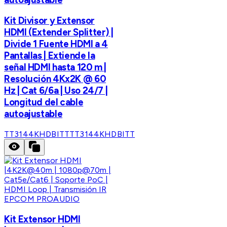
Kit Divisor y Extensor
HDMI (Extender Splitter) |
Divide 1 Fuente HDMI a 4
Pantallas | Extiende la
señal HDMI hasta 120 m |
Resolución 4Kx2K @ 60
Hz | Cat 6/6a | Uso 24/7 |
Longitud del cable
autoajustable
TT3144KHDBITT
TT3144KHDBITT
EPCOM PROAUDIO
Kit Extensor HDMI