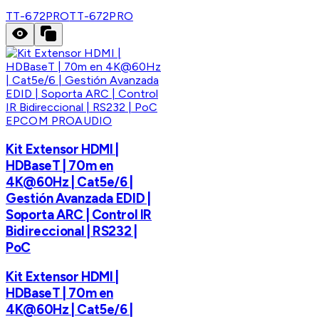
TT-672PRO
TT-672PRO
EPCOM PROAUDIO
Kit Extensor HDMI |
HDBaseT | 70m en
4K@60Hz | Cat5e/6 |
Gestión Avanzada EDID |
Soporta ARC | Control IR
Bidireccional | RS232 |
PoC
Kit Extensor HDMI |
HDBaseT | 70m en
4K@60Hz | Cat5e/6 |