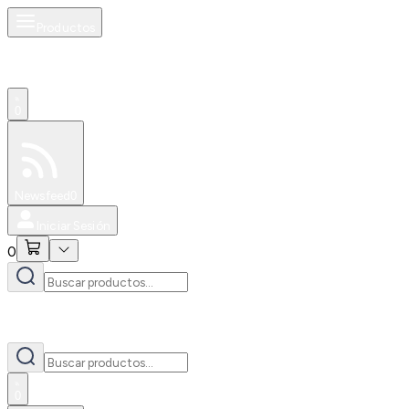
Productos
0
Especiales
Newsfeed
0
Iniciar Sesión
0
0