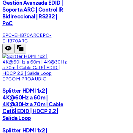
Gestión Avanzada EDID |
Soporta ARC | Control IR
Bidireccional | RS232 |
PoC
EPC-EHB70ARC
EPC-
EHB70ARC
EPCOM PROAUDIO
Splitter HDMI 1x2 |
4K@60Hz a 60m |
4K@30Hz a 70m | Cable
Cat6| EDID | HDCP 2.2 |
Salida Loop
Splitter HDMI 1x2 |