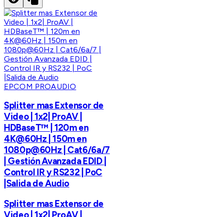
EPCOM PROAUDIO
Splitter mas Extensor de
Video | 1x2| ProAV |
HDBaseT™ | 120m en
4K@60Hz | 150m en
1080p@60Hz | Cat6/6a/7
| Gestión Avanzada EDID |
Control IR y RS232 | PoC
|Salida de Audio
Splitter mas Extensor de
Video | 1x2| ProAV |