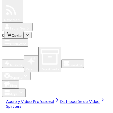
Especiales
Newsfeed
0
Iniciar Sesión
0
Carrito
Productos
Nuevos
Eventos
Para Ti
Caja Abierta
Soporte
Blog
Apps
Audio y Video Profesional
Distribución de Video
Splitters