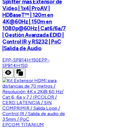
Splitter mas Extensor de
Video | 1x4| ProAV |
HDBaseT™ | 120m en
4K@60Hz | 150m en
1080p@60Hz | Cat6/6a/7
| Gestión Avanzada EDID |
Control IR y RS232 | PoC
|Salida de Audio
EPP-SPB14H150
EPP-
SPB14H150
EPCOM TITANIUM