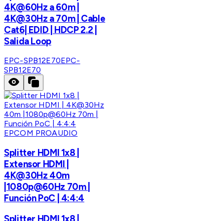
4K@60Hz a 60m |
4K@30Hz a 70m | Cable
Cat6| EDID | HDCP 2.2 |
Salida Loop
EPC-SPB12E70
EPC-
SPB12E70
EPCOM PROAUDIO
Splitter HDMI 1x8 |
Extensor HDMI |
4K@30Hz 40m
|1080p@60Hz 70m |
Función PoC | 4:4:4
Splitter HDMI 1x8 |