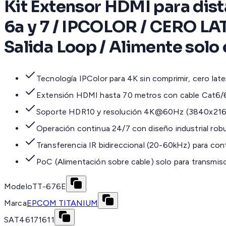
Kit Extensor HDMI para dist
6a y 7 / IPCOLOR / CERO LA
Salida Loop / Alimente solo e
Tecnología IPColor para 4K sin comprimir, cero late
Extensión HDMI hasta 70 metros con cable Cat6/
Soporte HDR10 y resolución 4K@60Hz (3840x21
Operación continua 24/7 con diseño industrial rob
Transferencia IR bidireccional (20-60kHz) para con
PoC (Alimentación sobre cable) solo para transmis
Modelo
TT-676E
Marca
EPCOM TITANIUM
SAT
46171611