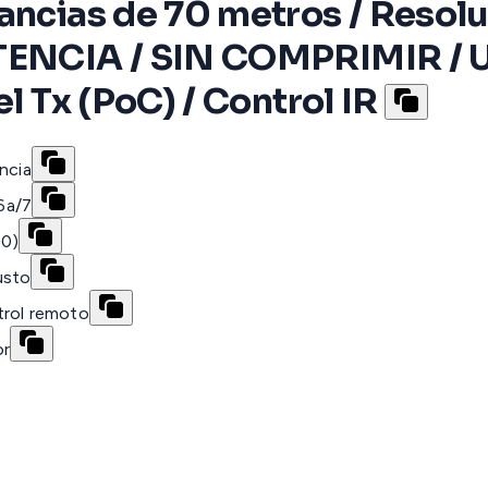
ancias de 70 metros / Resol
TENCIA / SIN COMPRIMIR / Us
l Tx (PoC) / Control IR
ncia
6a/7
60)
usto
trol remoto
or