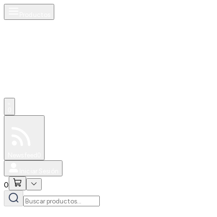
Productos
0
Especiales
Newsfeed
0
Iniciar Sesión
0