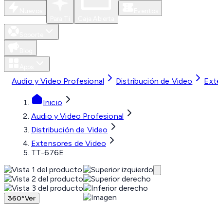
Nuevos
Eventos
Para Ti
Caja Abierta
Soporte
Blog
Apps
Audio y Video Profesional
Distribución de Video
Ext
Inicio
Audio y Video Profesional
Distribución de Video
Extensores de Video
TT-676E
360°
Ver