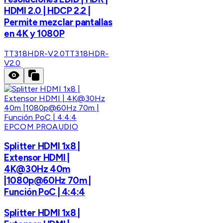
HDMI 2.0 | HDCP 2.2 |
Permite mezclar pantallas
en 4K y 1080P
TT318HDR-V2.0
TT318HDR-
V2.0
EPCOM PROAUDIO
Splitter HDMI 1x8 |
Extensor HDMI |
4K@30Hz 40m
|1080p@60Hz 70m |
Función PoC | 4:4:4
Splitter HDMI 1x8 |