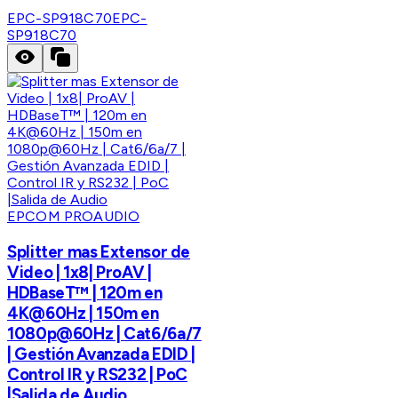
EPC-SP918C70
EPC-
SP918C70
EPCOM PROAUDIO
Splitter mas Extensor de
Video | 1x8| ProAV |
HDBaseT™ | 120m en
4K@60Hz | 150m en
1080p@60Hz | Cat6/6a/7
| Gestión Avanzada EDID |
Control IR y RS232 | PoC
|Salida de Audio