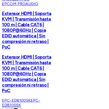
EPCOM PROAUDIO
Extensor HDMI | Soporta
KVM | Transmisión hasta
100 m | Cable CAT6 |
1080P@60Hz | Copia
EDID automática | Sin
compresión ni retraso |
PoC
Extensor HDMI | Soporta
KVM | Transmisión hasta
100 m | Cable CAT6 |
1080P@60Hz | Copia
EDID automática | Sin
compresión ni retraso |
PoC
EPC-ED8100SK
EPC-
ED8100SK