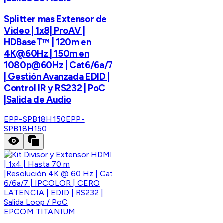
Splitter mas Extensor de
Video | 1x8| ProAV |
HDBaseT™ | 120m en
4K@60Hz | 150m en
1080p@60Hz | Cat6/6a/7
| Gestión Avanzada EDID |
Control IR y RS232 | PoC
|Salida de Audio
EPP-SPB18H150
EPP-
SPB18H150
EPCOM TITANIUM