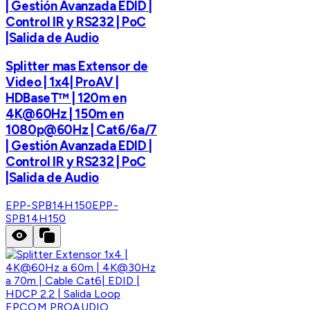
| Gestión Avanzada EDID |
Control IR y RS232 | PoC
|Salida de Audio
Splitter mas Extensor de
Video | 1x4| ProAV |
HDBaseT™ | 120m en
4K@60Hz | 150m en
1080p@60Hz | Cat6/6a/7
| Gestión Avanzada EDID |
Control IR y RS232 | PoC
|Salida de Audio
EPP-SPB14H150
EPP-
SPB14H150
EPCOM PROAUDIO