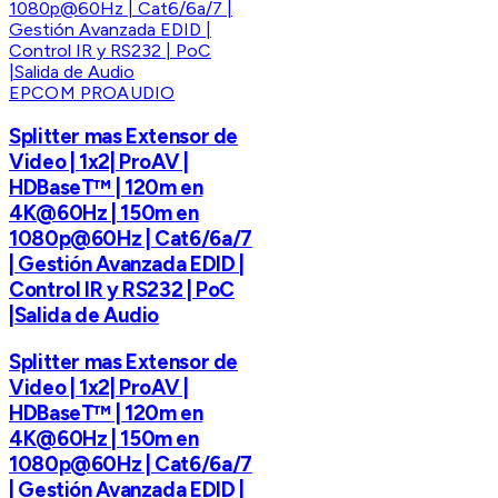
EPCOM PROAUDIO
Splitter mas Extensor de
Video | 1x2| ProAV |
HDBaseT™ | 120m en
4K@60Hz | 150m en
1080p@60Hz | Cat6/6a/7
| Gestión Avanzada EDID |
Control IR y RS232 | PoC
|Salida de Audio
Splitter mas Extensor de
Video | 1x2| ProAV |
HDBaseT™ | 120m en
4K@60Hz | 150m en
1080p@60Hz | Cat6/6a/7
| Gestión Avanzada EDID |