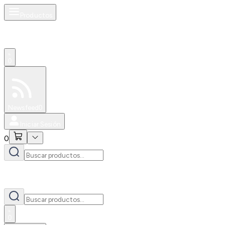
Productos
0
Especiales
Newsfeed
0
Iniciar Sesión
0
0