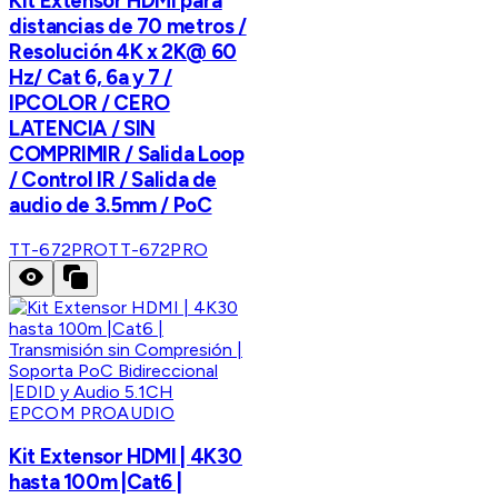
Kit Extensor HDMI para
distancias de 70 metros /
Resolución 4K x 2K@ 60
Hz/ Cat 6, 6a y 7 /
IPCOLOR / CERO
LATENCIA / SIN
COMPRIMIR / Salida Loop
/ Control IR / Salida de
audio de 3.5mm / PoC
TT-672PRO
TT-672PRO
EPCOM PROAUDIO
Kit Extensor HDMI | 4K30
hasta 100m |Cat6 |