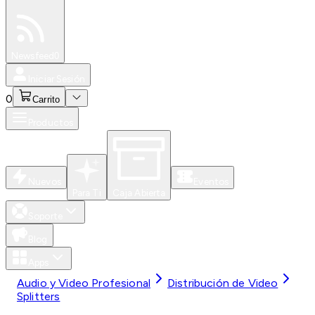
Especiales
Newsfeed
0
Iniciar Sesión
0
Carrito
Productos
Nuevos
Eventos
Para Ti
Caja Abierta
Soporte
Blog
Apps
Audio y Video Profesional
Distribución de Video
Splitters