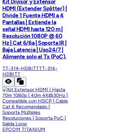
Kit Divisor y Extensor
HDMI (Extender Splitter) |
Divide 1 Fuente HDMI a 4
Pantallas | Extiende la
señal HDMI hasta 120 m |
Resolución 1080P @ 60
Hz | Cat 6/6a | Soporta IR |
Baja Latencia | Uso24/7 |
Alimente solo el Tx (PoC).
TT-314-HDBITT
TT-314-
HDBITT
EPCOM TITANIUM