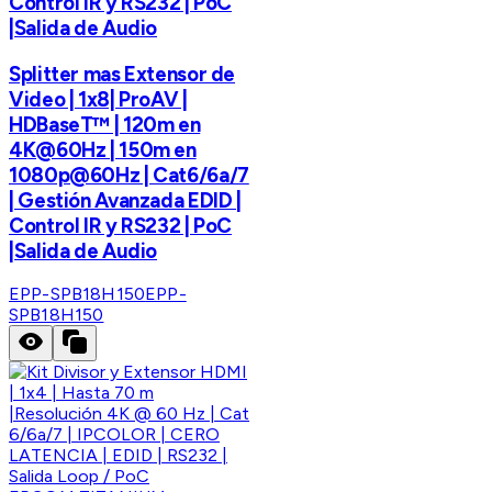
Control IR y RS232 | PoC
|Salida de Audio
Splitter mas Extensor de
Video | 1x8| ProAV |
HDBaseT™ | 120m en
4K@60Hz | 150m en
1080p@60Hz | Cat6/6a/7
| Gestión Avanzada EDID |
Control IR y RS232 | PoC
|Salida de Audio
EPP-SPB18H150
EPP-
SPB18H150