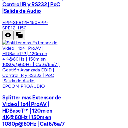
Control IR y RS232 | PoC
|Salida de Audio
EPP-SPB12H150
EPP-
SPB12H150
EPCOM PROAUDIO
Splitter mas Extensor de
Video | 1x4| ProAV |
HDBaseT™ | 120m en
4K@60Hz | 150m en
1080p@60Hz | Cat6/6a/7