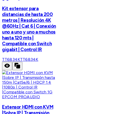
Kit extensor para
distancias de hasta 200
metros | Resolución 4K
@60Hz | Cat 6 | Conexión
uno a uno y uno a muchos
hasta 120 mts |
Compatible con Switch
gigabit | Control IR
TT6834K
TT6834K
EPCOM PROAUDIO
Extensor HDMI con KVM
|Sobre IP | Transmisión