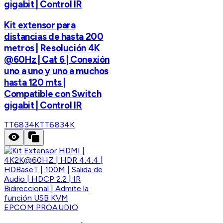
gigabit | Control IR
Kit extensor para
distancias de hasta 200
metros | Resolución 4K
@60Hz | Cat 6 | Conexión
uno a uno y uno a muchos
hasta 120 mts |
Compatible con Switch
gigabit | Control IR
TT6834K
TT6834K
EPCOM PROAUDIO