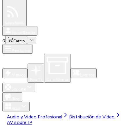
Especiales
Newsfeed
0
Iniciar Sesión
0
Carrito
Productos
Nuevos
Eventos
Para Ti
Caja Abierta
Soporte
Blog
Apps
Audio y Video Profesional
Distribución de Video
AV sobre IP