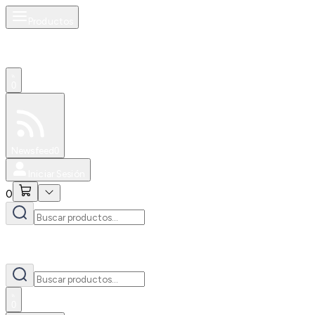
Productos
0
Especiales
Newsfeed
0
Iniciar Sesión
0
0