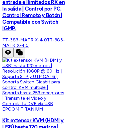
entrada e Ilimitados RX en
la salida | Control por PC,
Control Remoto y Botón |
Compatible con Switch
IGMP.
TT-383-MATRIX-4.0
TT-383-
MATRIX-4.0
EPCOM TITANIUM
Kit extensor KVM (HDMI y
USB) hasta 120 metros |