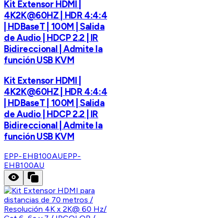
Kit Extensor HDMI |
4K2K@60HZ | HDR 4:4:4
| HDBaseT | 100M | Salida
de Audio | HDCP 2.2 | IR
Bidireccional | Admite la
función USB KVM
Kit Extensor HDMI |
4K2K@60HZ | HDR 4:4:4
| HDBaseT | 100M | Salida
de Audio | HDCP 2.2 | IR
Bidireccional | Admite la
función USB KVM
EPP-EHB100AU
EPP-
EHB100AU