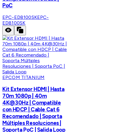
PoC
EPC-ED8100SK
EPC-
ED8100SK
EPCOM TITANIUM
Kit Extensor HDMI | Hasta
70m 1080p | 40m
4K@30Hz | Compatible
con HDCP | Cable Cat 6
Recomendado | Soporta
Múltiples Resoluciones |
Soporta PoC | Salida Loop