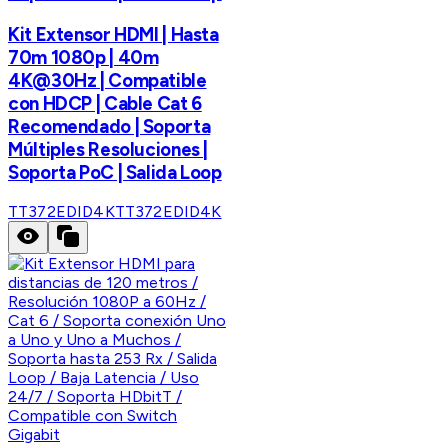
Kit Extensor HDMI | Hasta
70m 1080p | 40m
4K@30Hz | Compatible
con HDCP | Cable Cat 6
Recomendado | Soporta
Múltiples Resoluciones |
Soporta PoC | Salida Loop
TT372EDID4K
TT372EDID4K