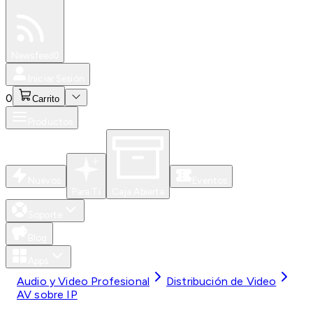
Especiales
Newsfeed
0
Iniciar Sesión
0
Carrito
Productos
Nuevos
Eventos
Para Ti
Caja Abierta
Soporte
Blog
Apps
Audio y Video Profesional
Distribución de Video
AV sobre IP