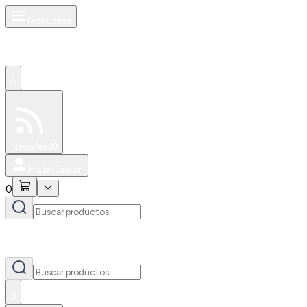
Productos
0
Especiales
Newsfeed
0
Iniciar Sesión
0
0