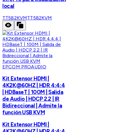
local
TT582KVM
TT582KVM
EPCOM PROAUDIO
Kit Extensor HDMI |
4K2K@60HZ | HDR 4:4:4
| HDBaseT | 100M | Salida
de Audio | HDCP 2.2 | IR
Bidireccional | Admite la
función USB KVM
Kit Extensor HDMI |
4K2K@60HZ | HDR 4:4:4