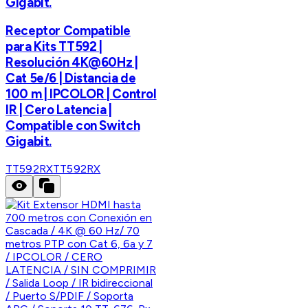
Gigabit.
Receptor Compatible
para Kits TT592 |
Resolución 4K@60Hz |
Cat 5e/6 | Distancia de
100 m | IPCOLOR | Control
IR | Cero Latencia |
Compatible con Switch
Gigabit.
TT592RX
TT592RX