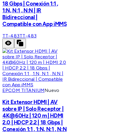
18 Gbps | Conexión 1:1 ,
1:N, N:1 , N:N | IR
Bidireccional |
Compatible con App iMMS
TT-483
TT-483
EPCOM TITANIUM
Nuevo
Kit Extensor HDMI | AV
sobre IP | Solo Receptor |
4K@60Hz | 120 m | HDMI
2.0 | HDCP 2.2 | 18 Gbps |
Conexión 1:1 , 1:N, N:1 , N:N