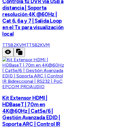
Controla tu DVR vía USB a
distancia | Soporta
resolución 4K @60Hz |
Cat 6, 6a y 7 | Salida Loop
en el Tx para visualización
local
TT582KVM
TT582KVM
EPCOM PROAUDIO
Kit Extensor HDMI |
HDBaseT | 70m en
4K@60Hz | Cat5e/6 |
Gestión Avanzada EDID |
Soporta ARC | Control IR