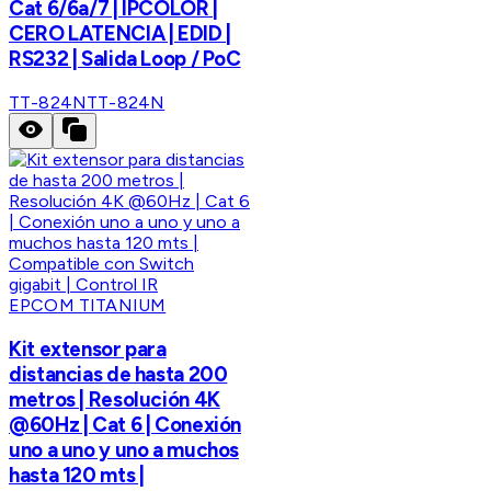
Cat 6/6a/7 | IPCOLOR |
CERO LATENCIA | EDID |
RS232 | Salida Loop / PoC
TT-824N
TT-824N
EPCOM TITANIUM
Kit extensor para
distancias de hasta 200
metros | Resolución 4K
@60Hz | Cat 6 | Conexión
uno a uno y uno a muchos
hasta 120 mts |