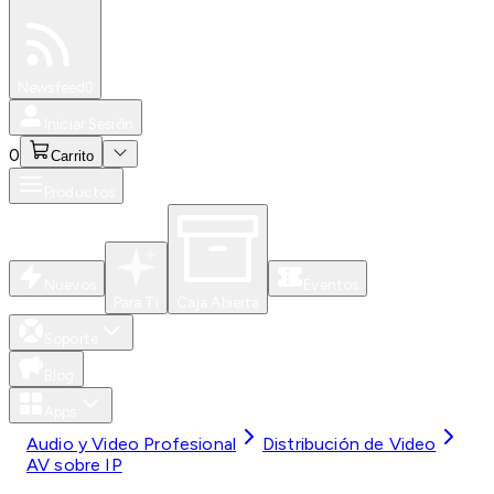
Especiales
Newsfeed
0
Iniciar Sesión
0
Carrito
Productos
Nuevos
Eventos
Para Ti
Caja Abierta
Soporte
Blog
Apps
Audio y Video Profesional
Distribución de Video
AV sobre IP