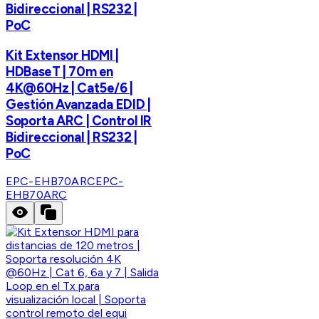
Bidireccional | RS232 |
PoC
Kit Extensor HDMI |
HDBaseT | 70m en
4K@60Hz | Cat5e/6 |
Gestión Avanzada EDID |
Soporta ARC | Control IR
Bidireccional | RS232 |
PoC
EPC-EHB70ARC
EPC-
EHB70ARC