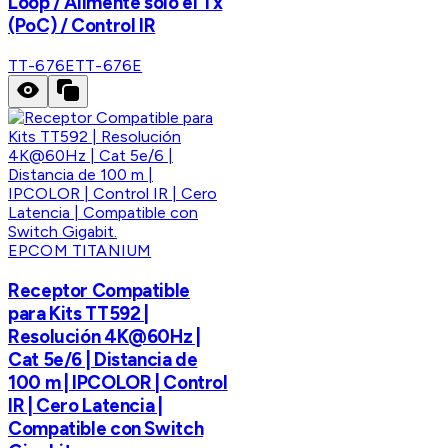
Loop / Alimente solo el Tx
(PoC) / Control IR
TT-676E
TT-676E
EPCOM TITANIUM
Receptor Compatible
para Kits TT592 |
Resolución 4K@60Hz |
Cat 5e/6 | Distancia de
100 m | IPCOLOR | Control
IR | Cero Latencia |
Compatible con Switch