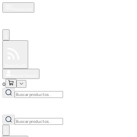
Productos
0
Especiales
Newsfeed
0
Iniciar Sesión
0
0