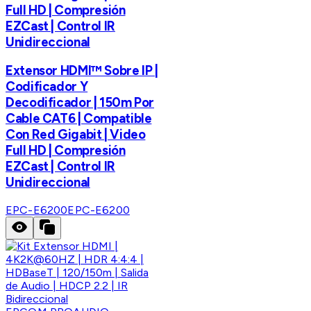
Full HD | Compresión
EZCast | Control IR
Unidireccional
Extensor HDMI™ Sobre IP |
Codificador Y
Decodificador | 150m Por
Cable CAT6 | Compatible
Con Red Gigabit | Video
Full HD | Compresión
EZCast | Control IR
Unidireccional
EPC-E6200
EPC-E6200