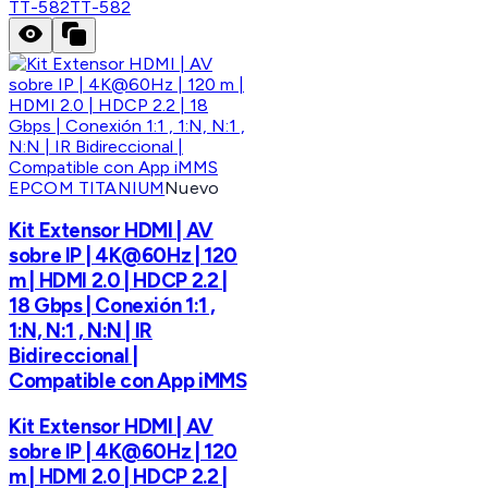
TT-582
TT-582
EPCOM TITANIUM
Nuevo
Kit Extensor HDMI | AV
sobre IP | 4K@60Hz | 120
m | HDMI 2.0 | HDCP 2.2 |
18 Gbps | Conexión 1:1 ,
1:N, N:1 , N:N | IR
Bidireccional |
Compatible con App iMMS
Kit Extensor HDMI | AV
sobre IP | 4K@60Hz | 120
m | HDMI 2.0 | HDCP 2.2 |