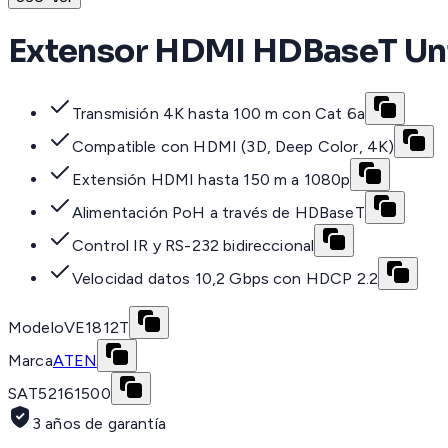
Extensor HDMI HDBaseT Uni
Transmisión 4K hasta 100 m con Cat 6a
Compatible con HDMI (3D, Deep Color, 4K)
Extensión HDMI hasta 150 m a 1080p
Alimentación PoH a través de HDBaseT
Control IR y RS-232 bidireccional
Velocidad datos 10,2 Gbps con HDCP 2.2
Modelo
VE1812T
Marca
ATEN
SAT
52161500
3 años de garantía