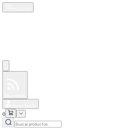
Productos
0
Especiales
Newsfeed
0
Iniciar Sesión
0