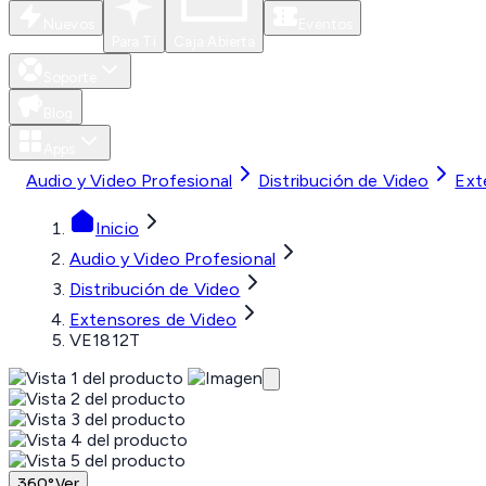
Nuevos
Eventos
Para Ti
Caja Abierta
Soporte
Blog
Apps
Audio y Video Profesional
Distribución de Video
Ext
Inicio
Audio y Video Profesional
Distribución de Video
Extensores de Video
VE1812T
360°
Ver