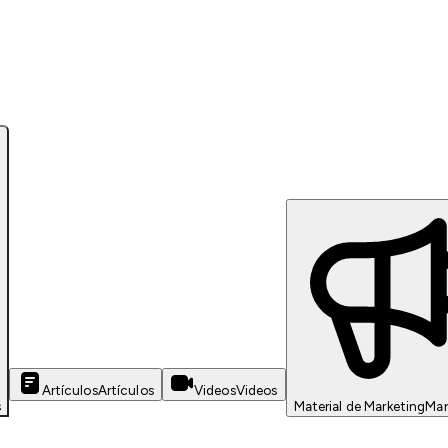
Artículos
Artículos
Videos
Videos
s
Material de Marketing
Mar