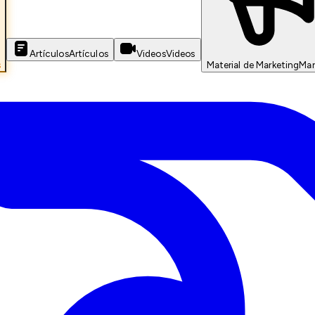
Artículos
Artículos
Videos
Videos
s
Material de Marketing
Mar