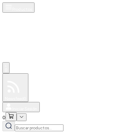
Productos
0
Especiales
Newsfeed
0
Iniciar Sesión
0