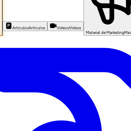
Artículos
Artículos
Videos
Videos
s
Material de Marketing
Mar