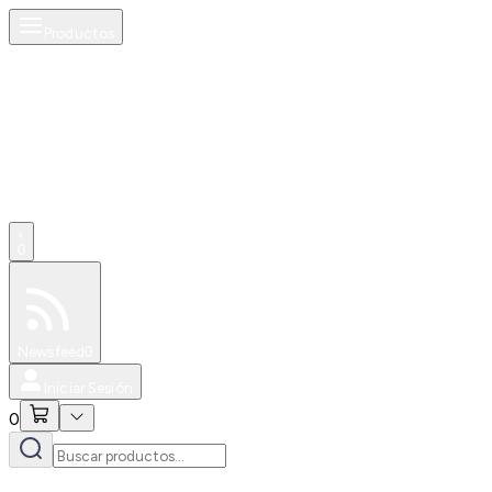
Productos
0
Especiales
Newsfeed
0
Iniciar Sesión
0