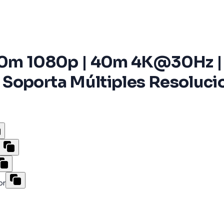
 70m 1080p | 40m 4K@30Hz |
Soporta Múltiples Resolucion
or