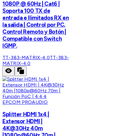
1080P @ 60Hz | Cat6 |
Soporta 100 TX de
entrada e Ilimitados RX en
la salida | Control por PC,
Control Remoto y Botón |
Compatible con Switch
IGMP.
TT-383-MATRIX-4.0
TT-383-
MATRIX-4.0
EPCOM PROAUDIO
Splitter HDMI 1x4 |
Extensor HDMI |
4K@30Hz 40m
|1080p@60Hz 70m |