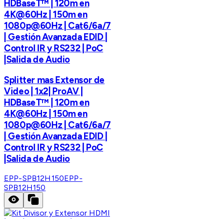
HDBaseT™ | 120m en
4K@60Hz | 150m en
1080p@60Hz | Cat6/6a/7
| Gestión Avanzada EDID |
Control IR y RS232 | PoC
|Salida de Audio
Splitter mas Extensor de
Video | 1x2| ProAV |
HDBaseT™ | 120m en
4K@60Hz | 150m en
1080p@60Hz | Cat6/6a/7
| Gestión Avanzada EDID |
Control IR y RS232 | PoC
|Salida de Audio
EPP-SPB12H150
EPP-
SPB12H150