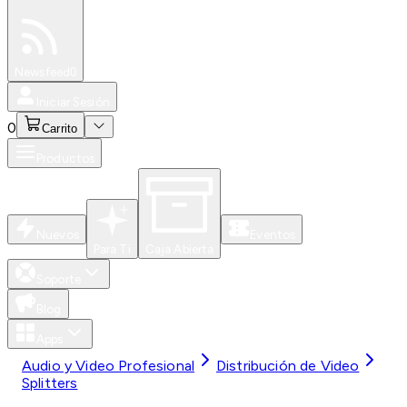
Especiales
Newsfeed
0
Iniciar Sesión
0
Carrito
Productos
Nuevos
Eventos
Para Ti
Caja Abierta
Soporte
Blog
Apps
Audio y Video Profesional
Distribución de Video
Splitters