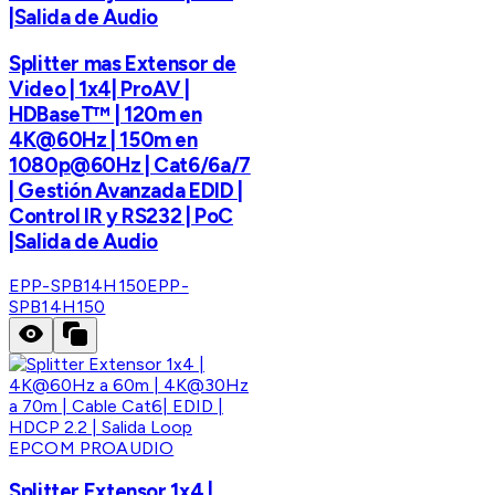
|Salida de Audio
Splitter mas Extensor de
Video | 1x4| ProAV |
HDBaseT™ | 120m en
4K@60Hz | 150m en
1080p@60Hz | Cat6/6a/7
| Gestión Avanzada EDID |
Control IR y RS232 | PoC
|Salida de Audio
EPP-SPB14H150
EPP-
SPB14H150
EPCOM PROAUDIO
Splitter Extensor 1x4 |