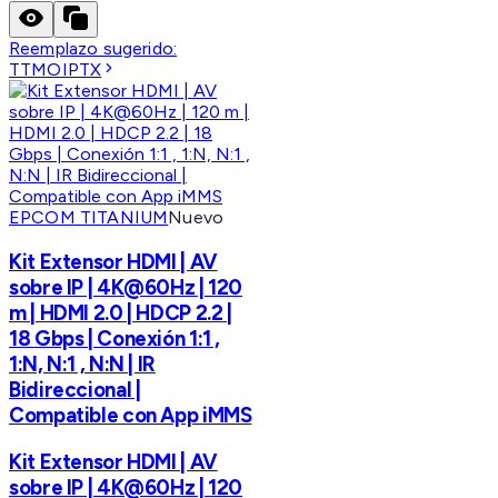
Reemplazo sugerido:
TTMOIPTX
EPCOM TITANIUM
Nuevo
Kit Extensor HDMI | AV
sobre IP | 4K@60Hz | 120
m | HDMI 2.0 | HDCP 2.2 |
18 Gbps | Conexión 1:1 ,
1:N, N:1 , N:N | IR
Bidireccional |
Compatible con App iMMS
Kit Extensor HDMI | AV
sobre IP | 4K@60Hz | 120