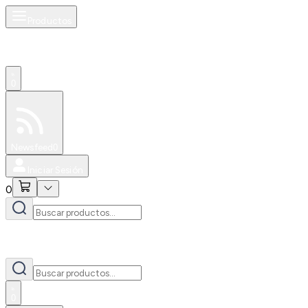
Productos
0
Especiales
Newsfeed
0
Iniciar Sesión
0
0