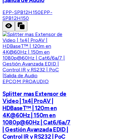
|Salida de Audio
EPP-SPB12H150
EPP-
SPB12H150
EPCOM PROAUDIO
Splitter mas Extensor de
Video | 1x4| ProAV |
HDBaseT™ | 120m en
4K@60Hz | 150m en
1080p@60Hz | Cat6/6a/7
| Gestión Avanzada EDID |
Control IR y RS232 | PoC