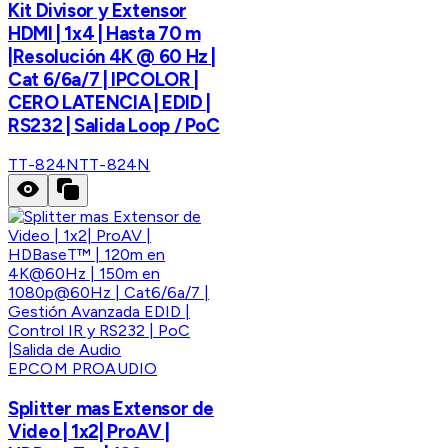
Kit Divisor y Extensor
HDMI | 1x4 | Hasta 70 m
|Resolución 4K @ 60 Hz |
Cat 6/6a/7 | IPCOLOR |
CERO LATENCIA | EDID |
RS232 | Salida Loop / PoC
TT-824N
TT-824N
EPCOM PROAUDIO
Splitter mas Extensor de
Video | 1x2| ProAV |