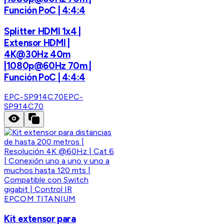
Función PoC | 4:4:4
Splitter HDMI 1x4 |
Extensor HDMI |
4K@30Hz 40m
|1080p@60Hz 70m |
Función PoC | 4:4:4
EPC-SP914C70
EPC-
SP914C70
EPCOM TITANIUM
Kit extensor para