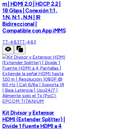
m | HDMI 2.0 | HDCP 2.2 |
18 Gbps | Conexión 1:1 ,
1:N, N:1 , N:N | IR
Bidireccional |
Compatible con App iMMS
TT-483
TT-483
EPCOM TITANIUM
Kit Divisor y Extensor
HDMI (Extender Splitter) |
Divide 1 Fuente HDMI a 4