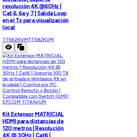
resolución 4K @60Hz |
Cat 6, 6a y 7 | Salida Loop
en el Tx para visualización
local
TT582KVM
TT582KVM
EPCOM TITANIUM
Kit Extensor MATRICIAL
HDMI para distancias de
120 metros | Resolución
4K @ 30Hz | Cat6 |