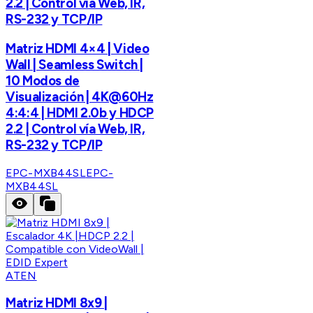
2.2 | Control vía Web, IR,
RS-232 y TCP/IP
Matriz HDMI 4×4 | Video
Wall | Seamless Switch |
10 Modos de
Visualización | 4K@60Hz
4:4:4 | HDMI 2.0b y HDCP
2.2 | Control vía Web, IR,
RS-232 y TCP/IP
EPC-MXB44SL
EPC-
MXB44SL
ATEN
Matriz HDMI 8x9 |