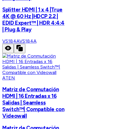
Splitter HDMI | 1 x 4 |True
4K @ 60 Hz |HDCP 2.2 |
EDID Expert™ | HDR 4:4:4
| Plug & Play
VS184A
VS184A
ATEN
Matriz de Conmutación
HDMI | 16 Entradas x 16
Salidas | Seamless
Switch™| Compatible con
Videowall
Matriz de Conmutación