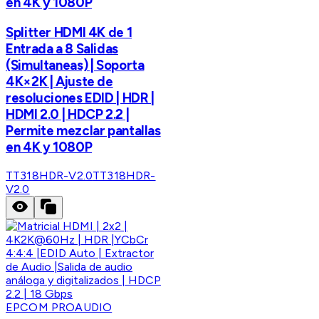
en 4K y 1080P
Splitter HDMI 4K de 1
Entrada a 8 Salidas
(Simultaneas) | Soporta
4K×2K | Ajuste de
resoluciones EDID | HDR |
HDMI 2.0 | HDCP 2.2 |
Permite mezclar pantallas
en 4K y 1080P
TT318HDR-V2.0
TT318HDR-
V2.0
EPCOM PROAUDIO