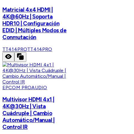
Matricial 4x4 HDMI |
4K@60Hz | Soporta
HDR10 | Configuración
EDID | Múltiples Modos de
Conmutación
TT414PRO
TT414PRO
EPCOM PROAUDIO
Multivisor HDMI 4x1 |
4K@30Hz | Vista
Cuádruple | Cambio
Automático/Manual |
Control IR