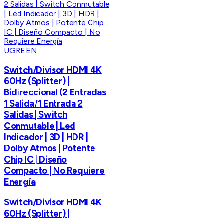
UGREEN
Switch/Divisor HDMI 4K
60Hz (Splitter) |
Bidireccional (2 Entradas
1 Salida/1 Entrada 2
Salidas | Switch
Conmutable | Led
Indicador | 3D | HDR |
Dolby Atmos | Potente
Chip IC | Diseño
Compacto | No Requiere
Energía
Switch/Divisor HDMI 4K
60Hz (Splitter) |