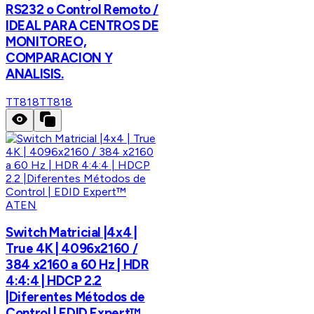
RS232 o Control Remoto /
IDEAL PARA CENTROS DE
MONITOREO,
COMPARACION Y
ANALISIS.
TT818
TT818
ATEN
Switch Matricial |4x4 |
True 4K | 4096x2160 /
384 x2160 a 60 Hz | HDR
4:4:4 | HDCP 2.2
|Diferentes Métodos de
Control | EDID Expert™