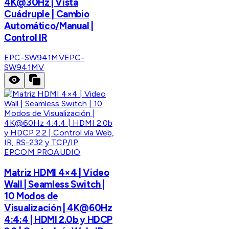
4K@30Hz | Vista
Cuádruple | Cambio
Automático/Manual |
Control IR
EPC-SW941MV
EPC-
SW941MV
EPCOM PROAUDIO
Matriz HDMI 4×4 | Video
Wall | Seamless Switch |
10 Modos de
Visualización | 4K@60Hz
4:4:4 | HDMI 2.0b y HDCP