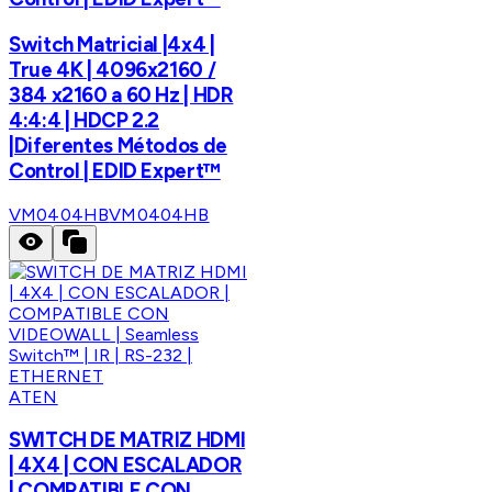
Switch Matricial |4x4 |
True 4K | 4096x2160 /
384 x2160 a 60 Hz | HDR
4:4:4 | HDCP 2.2
|Diferentes Métodos de
Control | EDID Expert™
VM0404HB
VM0404HB
ATEN
SWITCH DE MATRIZ HDMI
| 4X4 | CON ESCALADOR
| COMPATIBLE CON