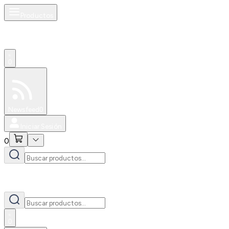
Productos
0
Especiales
Newsfeed
0
Iniciar Sesión
0
0