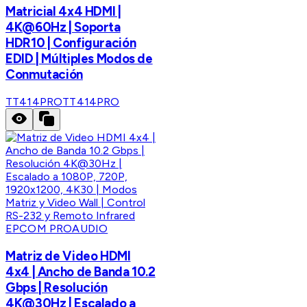
Matricial 4x4 HDMI |
4K@60Hz | Soporta
HDR10 | Configuración
EDID | Múltiples Modos de
Conmutación
TT414PRO
TT414PRO
EPCOM PROAUDIO
Matriz de Video HDMI
4x4 | Ancho de Banda 10.2
Gbps | Resolución
4K@30Hz | Escalado a