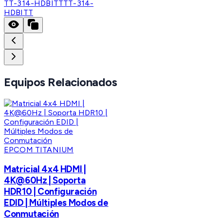
TT-314-HDBITT
TT-314-
HDBITT
Equipos Relacionados
EPCOM TITANIUM
Matricial 4x4 HDMI |
4K@60Hz | Soporta
HDR10 | Configuración
EDID | Múltiples Modos de
Conmutación