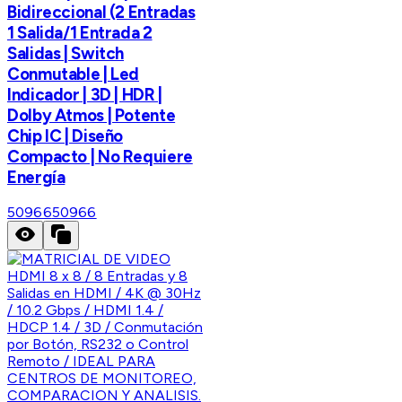
Bidireccional (2 Entradas
1 Salida/1 Entrada 2
Salidas | Switch
Conmutable | Led
Indicador | 3D | HDR |
Dolby Atmos | Potente
Chip IC | Diseño
Compacto | No Requiere
Energía
50966
50966