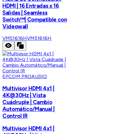
HDMI | 16 Entradas x 16
Salidas | Seamless
Switch™| Compatible con
Videowall
VM51616H
VM51616H
EPCOM PROAUDIO
Multivisor HDMI 4x1 |
4K@30Hz | Vista
Cuádruple | Cambio
Automático/Manual |
Control IR
Multivisor HDMI 4x1 |