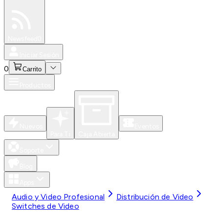
Especiales
Newsfeed
0
Iniciar Sesión
0
Carrito
Productos
Nuevos
Eventos
Para Ti
Caja Abierta
Soporte
Blog
Apps
Audio y Video Profesional
Distribución de Video
Switches de Video