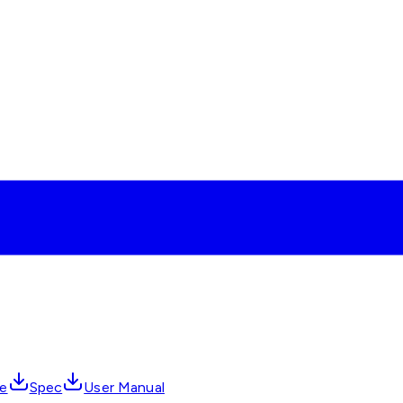
de
Spec
User Manual