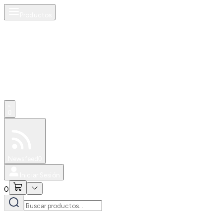
Productos
0
Especiales
Newsfeed
0
Iniciar Sesión
0