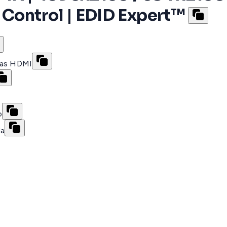
 Control | EDID Expert™
llas HDMI
o
da