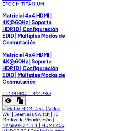
EPCOM TITANIUM
Matricial 4x4 HDMI |
4K@60Hz | Soporta
HDR10 | Configuración
EDID | Múltiples Modos de
Conmutación
Matricial 4x4 HDMI |
4K@60Hz | Soporta
HDR10 | Configuración
EDID | Múltiples Modos de
Conmutación
TT414PRO
TT414PRO