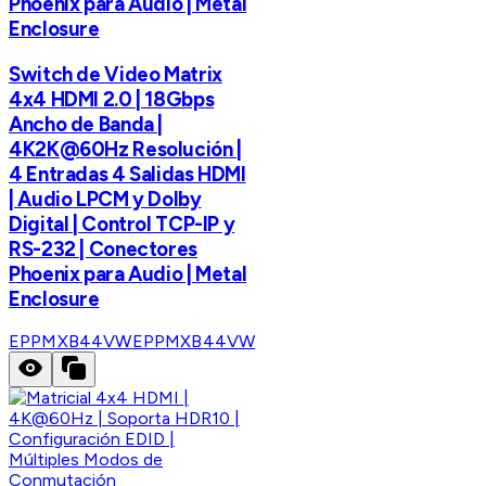
Phoenix para Audio | Metal
Enclosure
Switch de Video Matrix
4x4 HDMI 2.0 | 18Gbps
Ancho de Banda |
4K2K@60Hz Resolución |
4 Entradas 4 Salidas HDMI
| Audio LPCM y Dolby
Digital | Control TCP-IP y
RS-232 | Conectores
Phoenix para Audio | Metal
Enclosure
EPPMXB44VW
EPPMXB44VW