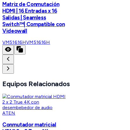
Matriz de Conmutación
HDMI | 16 Entradas x 16
Salidas | Seamless
Switch™| Compatible con
Videowall
VM51616H
VM51616H
Equipos Relacionados
ATEN
Conmutador matricial