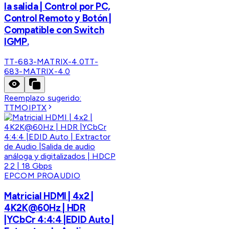
la salida | Control por PC,
Control Remoto y Botón |
Compatible con Switch
IGMP.
TT-683-MATRIX-4.0
TT-
683-MATRIX-4.0
Reemplazo sugerido:
TTMOIPTX
EPCOM PROAUDIO
Matricial HDMI | 4x2 |
4K2K@60Hz | HDR
|YCbCr 4:4:4 |EDID Auto |