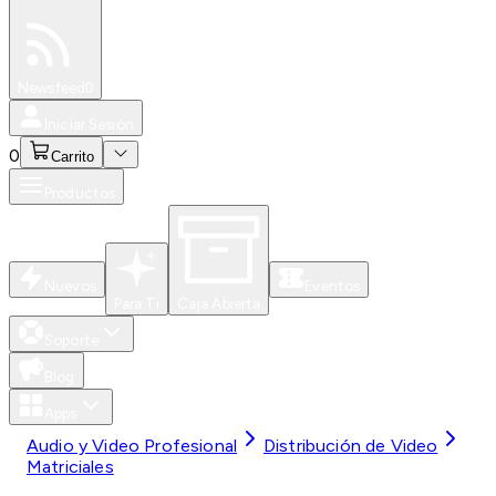
Especiales
Newsfeed
0
Iniciar Sesión
0
Carrito
Productos
Nuevos
Eventos
Para Ti
Caja Abierta
Soporte
Blog
Apps
Audio y Video Profesional
Distribución de Video
Matriciales