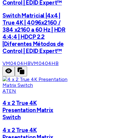
Control | EDID Expert™
Switch Matricial |4x4 |
True 4K | 4096x2160 /
384 x2160 a 60 Hz | HDR
4:4:4 | HDCP 2.2
|Diferentes Métodos de
Control | EDID Expert™
VM0404HB
VM0404HB
ATEN
4 x 2 True 4K
Presentation Matrix
Switch
4 x 2 True 4K
Presentation Matrix