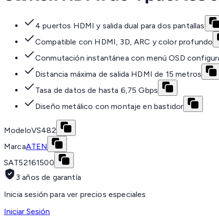
4 puertos HDMI y salida dual para dos pantallas
Compatible con HDMI, 3D, ARC y color profundo
Conmutación instantánea con menú OSD configur
Distancia máxima de salida HDMI de 15 metros
Tasa de datos de hasta 6,75 Gbps
Diseño metálico con montaje en bastidor
Modelo
VS482
Marca
ATEN
SAT
52161500
3 años de garantía
Inicia sesión para ver precios especiales
Iniciar Sesión