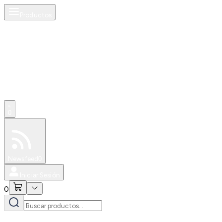
Productos
0
Especiales
Newsfeed
0
Iniciar Sesión
0