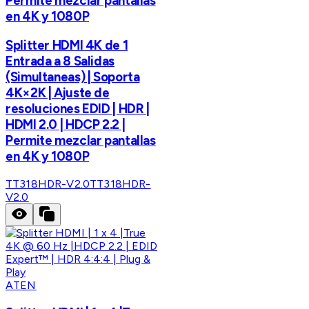
Permite mezclar pantallas
en 4K y 1080P
Splitter HDMI 4K de 1
Entrada a 8 Salidas
(Simultaneas) | Soporta
4K×2K | Ajuste de
resoluciones EDID | HDR |
HDMI 2.0 | HDCP 2.2 |
Permite mezclar pantallas
en 4K y 1080P
TT318HDR-V2.0
TT318HDR-
V2.0
ATEN