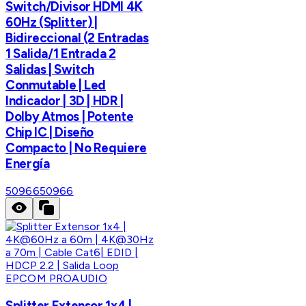
Switch/Divisor HDMI 4K
60Hz (Splitter) |
Bidireccional (2 Entradas
1 Salida/1 Entrada 2
Salidas | Switch
Conmutable | Led
Indicador | 3D | HDR |
Dolby Atmos | Potente
Chip IC | Diseño
Compacto | No Requiere
Energía
50966
50966
EPCOM PROAUDIO
Splitter Extensor 1x4 |