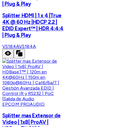
| Plug & Play
Splitter HDMI | 1 x 4 |True
4K @ 60 Hz |HDCP 2.2 |
EDID Expert™ | HDR 4:4:4
| Plug & Play
VS184A
VS184A
EPCOM PROAUDIO
Splitter mas Extensor de
Video | 1x8| ProAV |