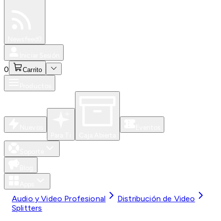
Especiales
Newsfeed
0
Iniciar Sesión
0
Carrito
Productos
Nuevos
Eventos
Para Ti
Caja Abierta
Soporte
Blog
Apps
Audio y Video Profesional
Distribución de Video
Splitters