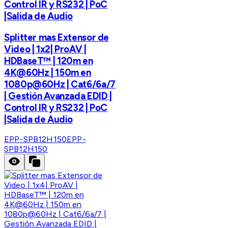
Control IR y RS232 | PoC
|Salida de Audio
Splitter mas Extensor de
Video | 1x2| ProAV |
HDBaseT™ | 120m en
4K@60Hz | 150m en
1080p@60Hz | Cat6/6a/7
| Gestión Avanzada EDID |
Control IR y RS232 | PoC
|Salida de Audio
EPP-SPB12H150
EPP-
SPB12H150