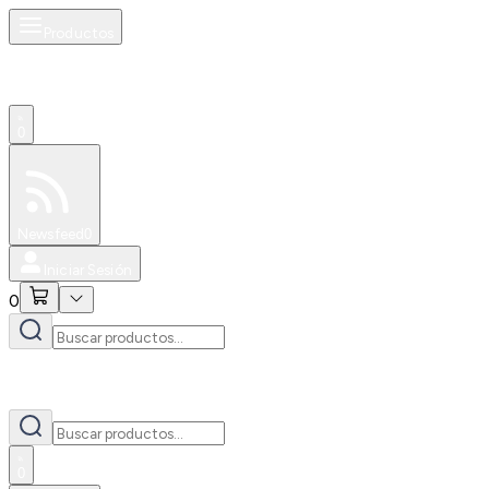
Productos
0
Especiales
Newsfeed
0
Iniciar Sesión
0
0