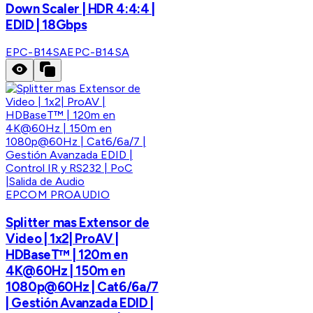
Down Scaler | HDR 4:4:4 |
EDID | 18Gbps
EPC-B14SA
EPC-B14SA
EPCOM PROAUDIO
Splitter mas Extensor de
Video | 1x2| ProAV |
HDBaseT™ | 120m en
4K@60Hz | 150m en
1080p@60Hz | Cat6/6a/7
| Gestión Avanzada EDID |