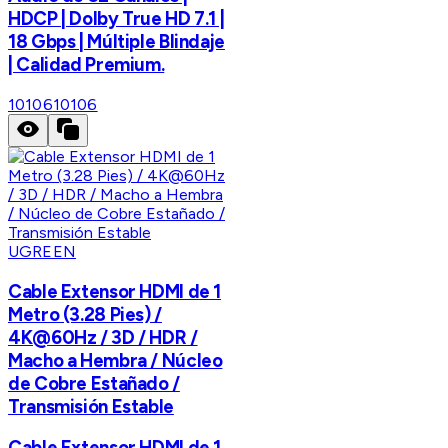
HDCP | Dolby True HD 7.1 |
18 Gbps | Múltiple Blindaje
| Calidad Premium.
10106
10106
UGREEN
Cable Extensor HDMI de 1
Metro (3.28 Pies) /
4K@60Hz / 3D / HDR /
Macho a Hembra / Núcleo
de Cobre Estañado /
Transmisión Estable
Cable Extensor HDMI de 1