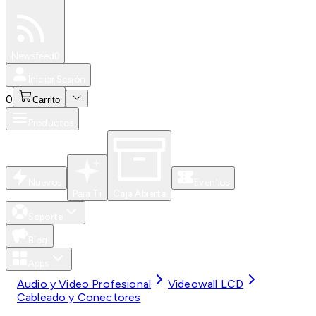
Especiales
Newsfeed
0
Iniciar Sesión
0
Carrito
Productos
Nuevos
Eventos
Para Ti
Caja Abierta
Soporte
Blog
Apps
Audio y Video Profesional
Videowall LCD
Cableado y Conectores