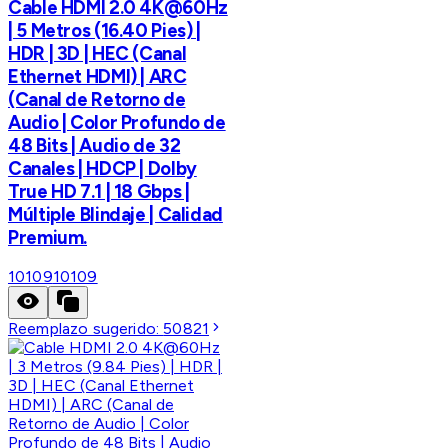
Cable HDMI 2.0 4K@60Hz
| 5 Metros (16.40 Pies) |
HDR | 3D | HEC (Canal
Ethernet HDMI) | ARC
(Canal de Retorno de
Audio | Color Profundo de
48 Bits | Audio de 32
Canales | HDCP | Dolby
True HD 7.1 | 18 Gbps |
Múltiple Blindaje | Calidad
Premium.
10109
10109
Reemplazo sugerido:
50821