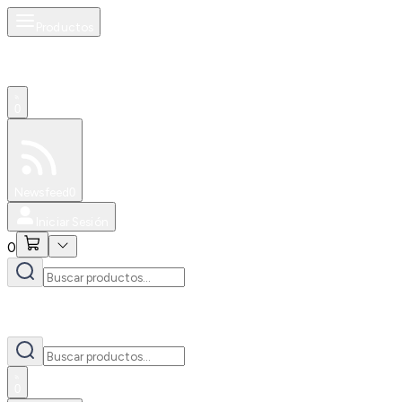
Productos
0
Especiales
Newsfeed
0
Iniciar Sesión
0
0