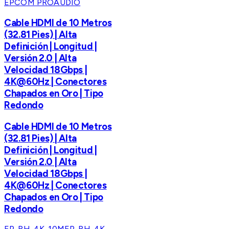
EPCOM PROAUDIO
Cable HDMI de 10 Metros
(32.81 Pies) | Alta
Definición | Longitud |
Versión 2.0 | Alta
Velocidad 18Gbps |
4K@60Hz | Conectores
Chapados en Oro | Tipo
Redondo
Cable HDMI de 10 Metros
(32.81 Pies) | Alta
Definición | Longitud |
Versión 2.0 | Alta
Velocidad 18Gbps |
4K@60Hz | Conectores
Chapados en Oro | Tipo
Redondo
EP-RH-4K-10M
EP-RH-4K-