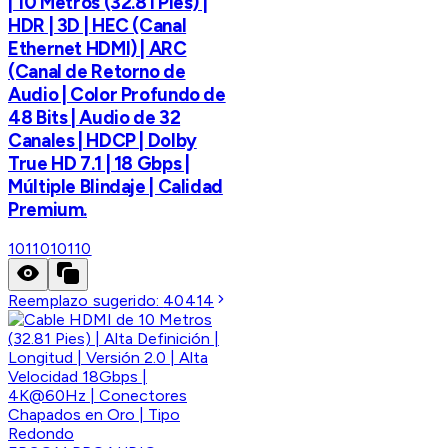
| 10 Metros (32.81 Pies) |
HDR | 3D | HEC (Canal
Ethernet HDMI) | ARC
(Canal de Retorno de
Audio | Color Profundo de
48 Bits | Audio de 32
Canales | HDCP | Dolby
True HD 7.1 | 18 Gbps |
Múltiple Blindaje | Calidad
Premium.
10110
10110
Reemplazo sugerido:
40414