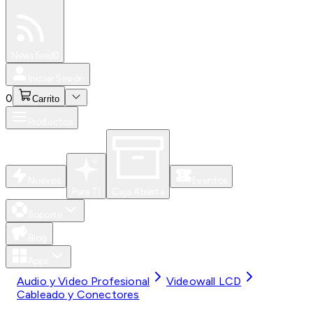
Especiales
Newsfeed
0
Iniciar Sesión
0
Carrito
Productos
Nuevos
Eventos
Para Ti
Caja Abierta
Soporte
Blog
Apps
Audio y Video Profesional
Videowall LCD
Cableado y Conectores