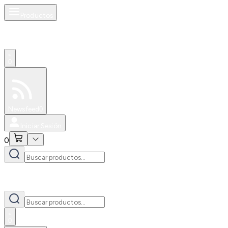
Productos
0
Especiales
Newsfeed
0
Iniciar Sesión
0
0