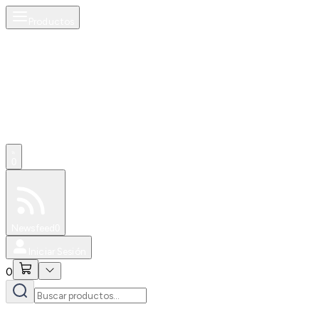
Productos
0
Especiales
Newsfeed
0
Iniciar Sesión
0