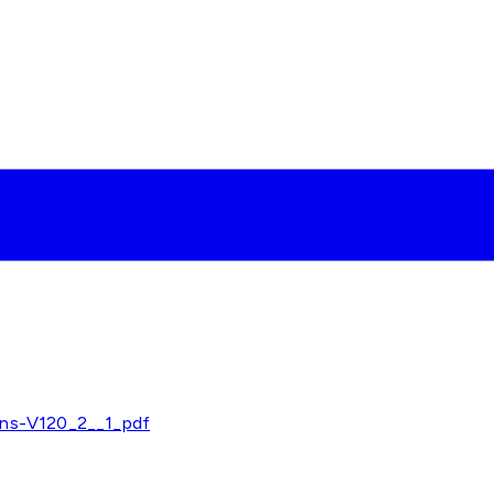
ons-V120_2__1_pdf