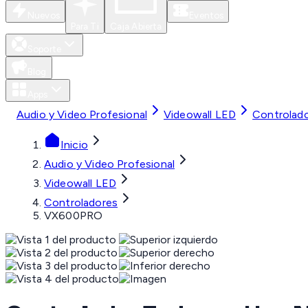
Nuevos
Eventos
Para Ti
Caja Abierta
Soporte
Blog
Apps
Audio y Video Profesional
Videowall LED
Controlad
Inicio
Audio y Video Profesional
Videowall LED
Controladores
VX600PRO