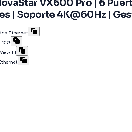
vaStar VX600 Pro | 6 Puerto
es | Soporte 4K@60Hz | Ges
rtos Ethernet
a 10G
View III
Ethernet