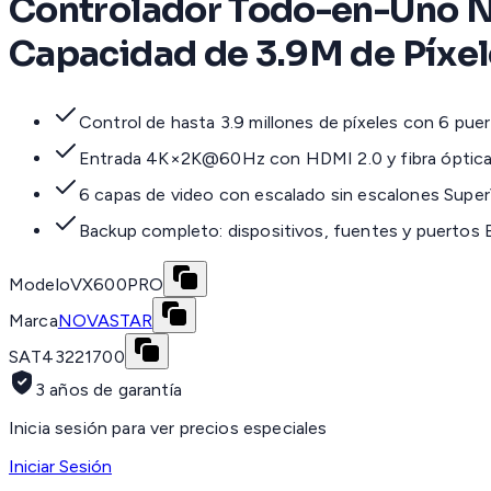
Controlador Todo-en-Uno No
Capacidad de 3.9M de Píxel
Control de hasta 3.9 millones de píxeles con 6 pue
Entrada 4K×2K@60Hz con HDMI 2.0 y fibra óptic
6 capas de video con escalado sin escalones Super
Backup completo: dispositivos, fuentes y puertos 
Modelo
VX600PRO
Marca
NOVASTAR
SAT
43221700
3 años de garantía
Inicia sesión para ver precios especiales
Iniciar Sesión