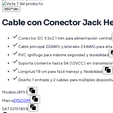
360°
Ver
Cable con Conector Jack H
Conector DC 5.5x2.1 mm para alimentación central
Cable principal 22AWG y laterales 24AWG para alta
PVC ignífugo para máxima seguridad y durabilidad
Soporta corriente hasta 5A (12VCC) en transmisió
Longitud 19 cm para fácil manejo y flexibilidad
Diseño 1 entrada y 2 salidas para múltiples dispositi
Modelo
JRF51
Marca
SYSCOM
SAT
32151909