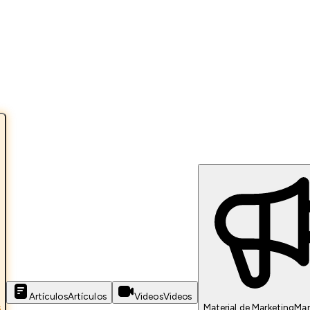
Artículos
Artículos
Videos
Videos
s
Material de Marketing
Mar