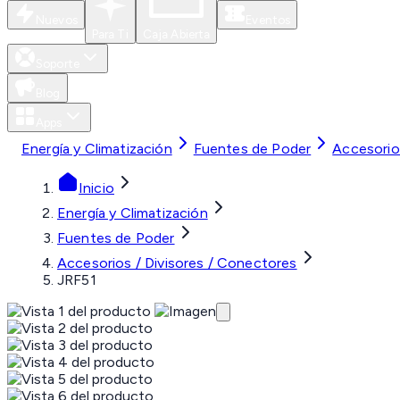
Nuevos
Eventos
Para Ti
Caja Abierta
Soporte
Blog
Apps
Energía y Climatización
Fuentes de Poder
Accesorio
Inicio
Energía y Climatización
Fuentes de Poder
Accesorios / Divisores / Conectores
JRF51