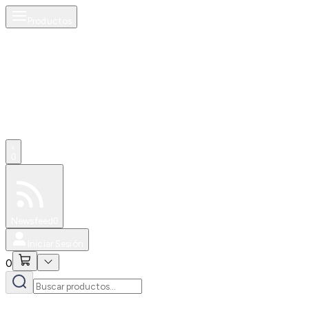
Productos
0
Especiales
Newsfeed
0
Iniciar Sesión
0