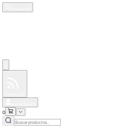
Productos
0
Especiales
Newsfeed
0
Iniciar Sesión
0