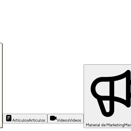
Artículos
Artículos
Videos
Videos
s
Material de Marketing
Mar