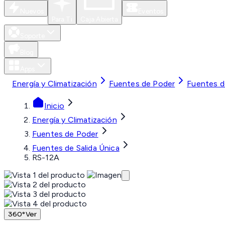
Nuevos
Eventos
Para Ti
Caja Abierta
Soporte
Blog
Apps
Energía y Climatización
Fuentes de Poder
Fuentes de
Inicio
Energía y Climatización
Fuentes de Poder
Fuentes de Salida Única
RS-12A
360°
Ver