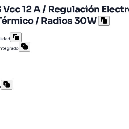
8 Vcc 12 A / Regulación Elect
 Térmico / Radios 30W
lidad
integrado
a