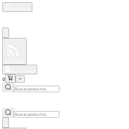
Productos
0
Especiales
Newsfeed
0
Iniciar Sesión
0
0