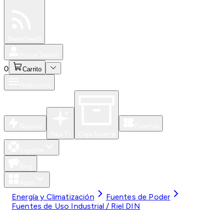
Especiales
Newsfeed
0
Iniciar Sesión
0
Carrito
Productos
Nuevos
Eventos
Para Ti
Caja Abierta
Soporte
Blog
Apps
Energía y Climatización
Fuentes de Poder
Fuentes de Uso Industrial / Riel DIN