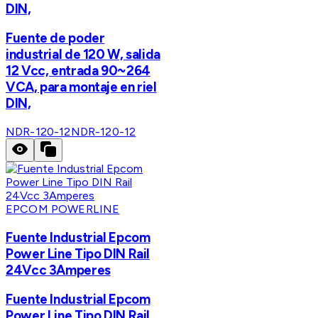
DIN,
Fuente de poder
industrial de 120 W, salida
12 Vcc, entrada 90~264
VCA, para montaje en riel
DIN,
NDR-120-12
NDR-120-12
EPCOM POWERLINE
Fuente Industrial Epcom
Power Line Tipo DIN Rail
24Vcc 3Amperes
Fuente Industrial Epcom
Power Line Tipo DIN Rail