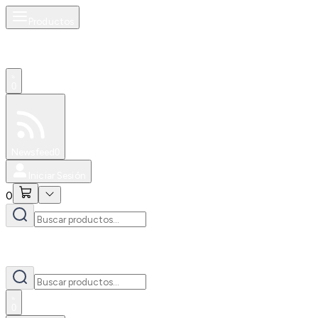
Productos
0
Especiales
Newsfeed
0
Iniciar Sesión
0
0