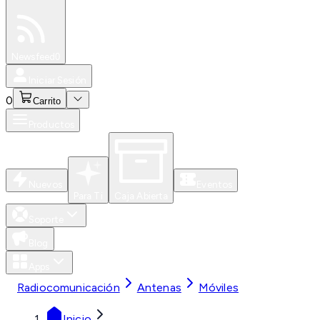
Especiales
Newsfeed
0
Iniciar Sesión
0
Carrito
Productos
Nuevos
Eventos
Para Ti
Caja Abierta
Soporte
Blog
Apps
Radiocomunicación
Antenas
Móviles
Inicio