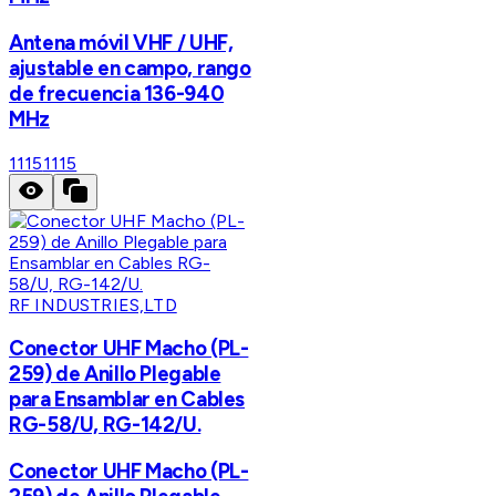
Antena móvil VHF / UHF,
ajustable en campo, rango
de frecuencia 136-940
MHz
1115
1115
RF INDUSTRIES,LTD
Conector UHF Macho (PL-
259) de Anillo Plegable
para Ensamblar en Cables
RG-58/U, RG-142/U.
Conector UHF Macho (PL-