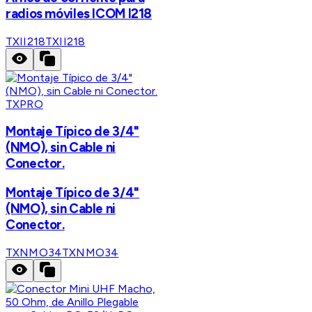
radios móviles ICOM I218
TXII218
TXII218
TXPRO
Montaje Típico de 3/4"
(NMO), sin Cable ni
Conector.
Montaje Típico de 3/4"
(NMO), sin Cable ni
Conector.
TXNMO34
TXNMO34