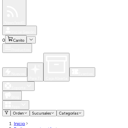
Especiales
Newsfeed
0
Iniciar Sesión
0
Carrito
Productos
Nuevos
Eventos
Para Ti
Caja Abierta
Soporte
Blog
Apps
Orden
Sucursales
Categorías
Inicio