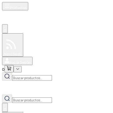
Productos
0
Especiales
Newsfeed
0
Iniciar Sesión
0
0