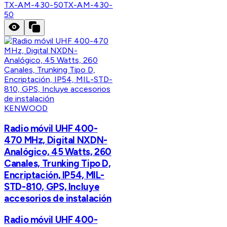
TX-AM-430-50
TX-AM-430-
50
KENWOOD
Radio móvil UHF 400-
470 MHz, Digital NXDN-
Analógico, 45 Watts, 260
Canales, Trunking Tipo D,
Encriptación, IP54, MIL-
STD-810, GPS, Incluye
accesorios de instalación
Radio móvil UHF 400-