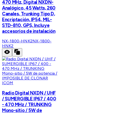
470 MHz, Digital NXDN-
Analógico, 45 Watts, 260
Canales, Trunking Tipo D,
Encriptación, IP54, MIL-
STD-810, GPS, Incluye
accesorios de instalación
NX-1800-HNK2
NX-1800-
HNK2
ICOM
Radio Digital NXDN / UHF
/ SUMERGIBLE IP67 / 400
- 470 MHz / TRUNKING
Mono-sitio / 5W de