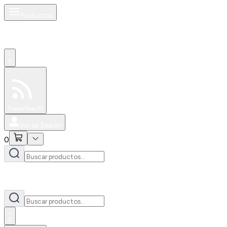
Productos
0
Especiales
Newsfeed
0
Iniciar Sesión
0
0