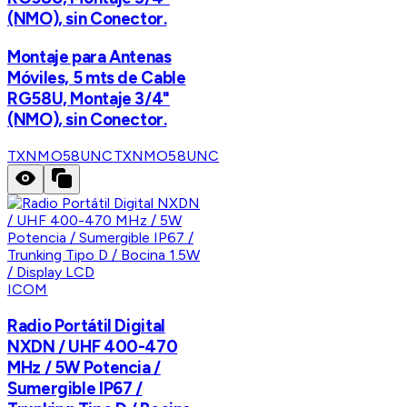
(NMO), sin Conector.
Montaje para Antenas
Móviles, 5 mts de Cable
RG58U, Montaje 3/4"
(NMO), sin Conector.
TXNMO58UNC
TXNMO58UNC
ICOM
Radio Portátil Digital
NXDN / UHF 400-470
MHz / 5W Potencia /
Sumergible IP67 /