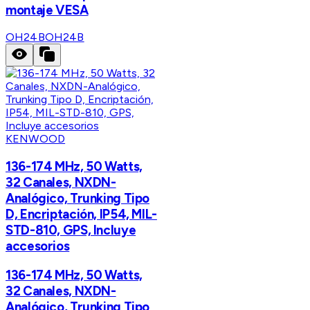
montaje VESA
OH24B
OH24B
KENWOOD
136-174 MHz, 50 Watts,
32 Canales, NXDN-
Analógico, Trunking Tipo
D, Encriptación, IP54, MIL-
STD-810, GPS, Incluye
accesorios
136-174 MHz, 50 Watts,
32 Canales, NXDN-
Analógico, Trunking Tipo