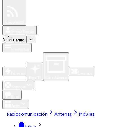
Especiales
Newsfeed
0
Iniciar Sesión
0
Carrito
Productos
Nuevos
Eventos
Para Ti
Caja Abierta
Soporte
Blog
Apps
Radiocomunicación
Antenas
Móviles
Inicio