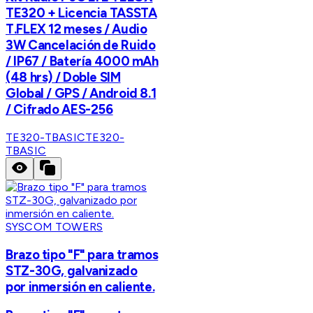
TE320 + Licencia TASSTA
T.FLEX 12 meses / Audio
3W Cancelación de Ruido
/ IP67 / Batería 4000 mAh
(48 hrs) / Doble SIM
Global / GPS / Android 8.1
/ Cifrado AES-256
TE320-TBASIC
TE320-
TBASIC
SYSCOM TOWERS
Brazo tipo "F" para tramos
STZ-30G, galvanizado
por inmersión en caliente.