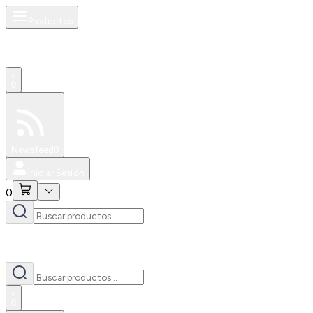
Productos
0
Especiales
Newsfeed
0
Iniciar Sesión
0
0