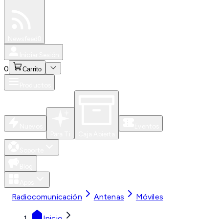
Especiales
Newsfeed
0
Iniciar Sesión
0
Carrito
Productos
Nuevos
Eventos
Para Ti
Caja Abierta
Soporte
Blog
Apps
Radiocomunicación
Antenas
Móviles
Inicio