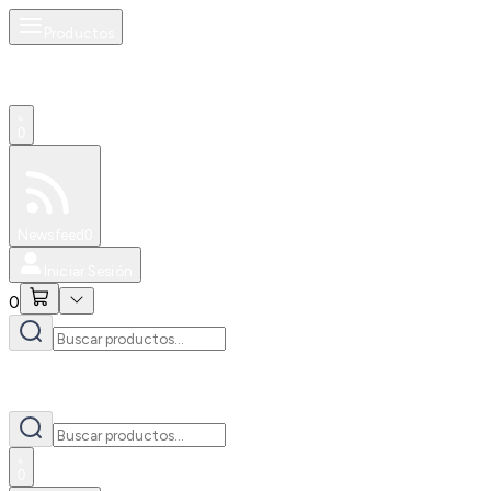
Productos
0
Especiales
Newsfeed
0
Iniciar Sesión
0
0