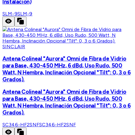
Instalación)
SLM-9
SLM-9
SINCLAIR
Antena Colineal "Aurora" Omni de Fibra de Vidrio
para Base, 430-450 MHz, 6 dBd, Uso Rudo, 500
Watt, N Hembra, Inclinación Opcional "Tilt": 0, 3 o 6
Grados).
Antena Colineal "Aurora" Omni de Fibra de Vidrio
para Base, 430-450 MHz, 6 dBd, Uso Rudo, 500
Watt, N Hembra, Inclinación Opcional "Tilt": 0, 3 o 6
Grados).
SC346-HF2SNF
SC346-HF2SNF