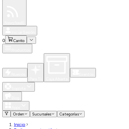
Especiales
Newsfeed
0
Iniciar Sesión
0
Carrito
Productos
Nuevos
Eventos
Para Ti
Caja Abierta
Soporte
Blog
Apps
Orden
Sucursales
Categorías
Inicio