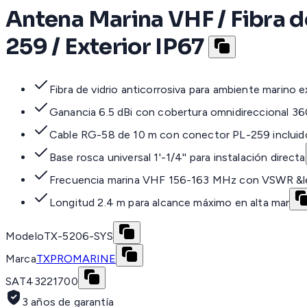
Antena Marina VHF / Fibra de 
259 / Exterior IP67
Fibra de vidrio anticorrosiva para ambiente marino 
Ganancia 6.5 dBi con cobertura omnidireccional 36
Cable RG-58 de 10 m con conector PL-259 incluid
Base rosca universal 1'-1/4'' para instalación directa
Frecuencia marina VHF 156-163 MHz con VSWR &le
Longitud 2.4 m para alcance máximo en alta mar
Modelo
TX-5206-SYS
Marca
TXPROMARINE
SAT
43221700
3 años de garantía