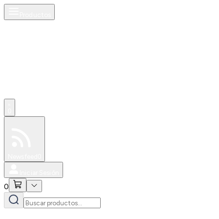
Productos
0
Especiales
Newsfeed
0
Iniciar Sesión
0