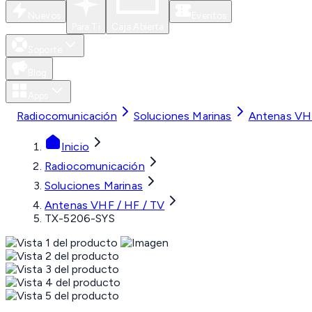
Nuevos
Eventos
Para Ti
Caja Abierta
Soporte
Blog
Apps
Radiocomunicación
Soluciones Marinas
Antenas VHF
Inicio
Radiocomunicación
Soluciones Marinas
Antenas VHF / HF / TV
TX-5206-SYS