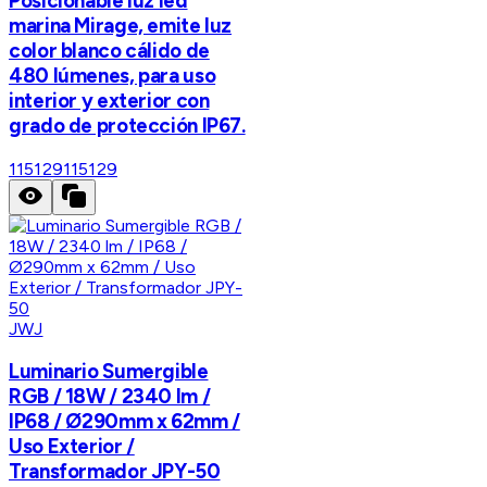
Posicionable luz led
marina Mirage, emite luz
color blanco cálido de
480 lúmenes, para uso
interior y exterior con
grado de protección IP67.
115129
115129
JWJ
Luminario Sumergible
RGB / 18W / 2340 lm /
IP68 / Ø290mm x 62mm /
Uso Exterior /
Transformador JPY-50