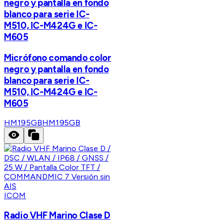
negro y pantalla en fondo
blanco para serie IC-
M510, IC-M424G e IC-
M605
Micrófono comando color
negro y pantalla en fondo
blanco para serie IC-
M510, IC-M424G e IC-
M605
HM195GB
HM195GB
ICOM
Radio VHF Marino Clase D