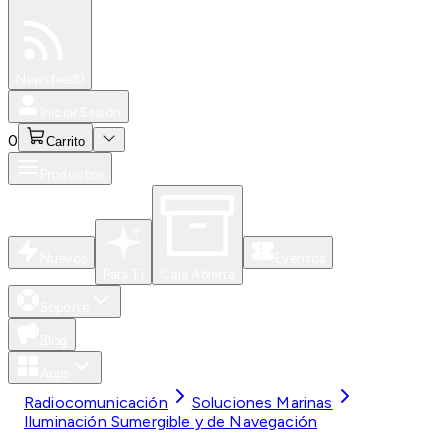
Especiales
Newsfeed
0
Iniciar Sesión
0
Carrito
Productos
Nuevos
Eventos
Para Ti
Caja Abierta
Soporte
Blog
Apps
Radiocomunicación
Soluciones Marinas
Iluminación Sumergible y de Navegación