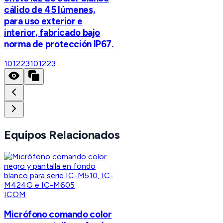
cálido de 45 lúmenes,
para uso exterior e
interior, fabricado bajo
norma de protección IP67.
101223
101223
Equipos Relacionados
ICOM
Micrófono comando color