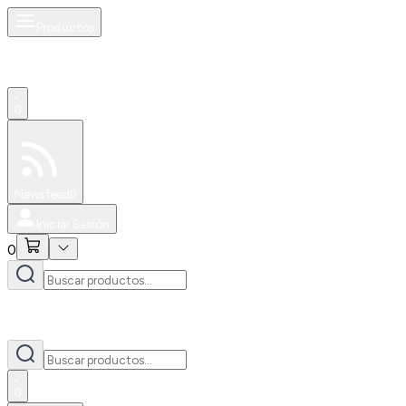
Productos
0
Especiales
Newsfeed
0
Iniciar Sesión
0
0