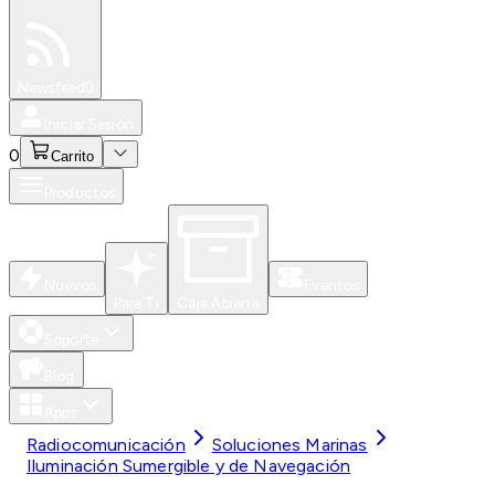
Especiales
Newsfeed
0
Iniciar Sesión
0
Carrito
Productos
Nuevos
Eventos
Para Ti
Caja Abierta
Soporte
Blog
Apps
Radiocomunicación
Soluciones Marinas
Iluminación Sumergible y de Navegación