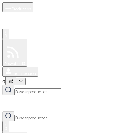
Productos
0
Especiales
Newsfeed
0
Iniciar Sesión
0
0