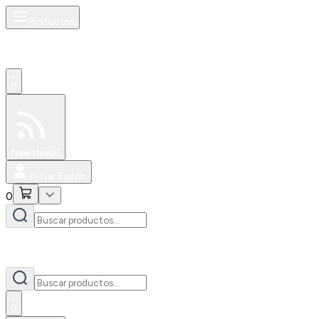
Productos
0
Especiales
Newsfeed
0
Iniciar Sesión
0
0