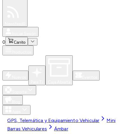
Especiales
Newsfeed
0
Iniciar Sesión
0
Carrito
Productos
Nuevos
Eventos
Para Ti
Caja Abierta
Soporte
Blog
Apps
GPS, Telemática y Equipamiento Vehicular
Mini
Barras Vehiculares
Ámbar