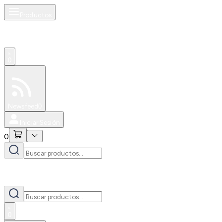
Productos
0
Especiales
Newsfeed
0
Iniciar Sesión
0
0