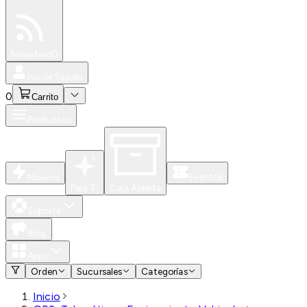
Especiales
Newsfeed
0
Iniciar Sesión
0
Carrito
Productos
Nuevos
Eventos
Para Ti
Caja Abierta
Soporte
Blog
Apps
Orden
Sucursales
Categorías
Inicio