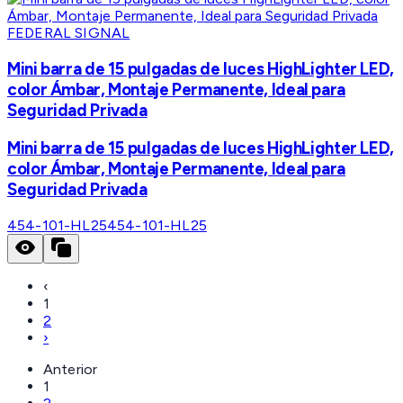
FEDERAL SIGNAL
Mini barra de 15 pulgadas de luces HighLighter LED,
color Ámbar, Montaje Permanente, Ideal para
Seguridad Privada
Mini barra de 15 pulgadas de luces HighLighter LED,
color Ámbar, Montaje Permanente, Ideal para
Seguridad Privada
454-101-HL25
454-101-HL25
‹
1
2
›
Anterior
1