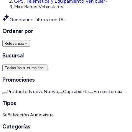
GPS, Telemática y Equipamiento Vehicular
Mini Barras Vehiculares
Generando filtros con IA...
Ordenar por
Relevancia
Sucursal
Todas las sucursales
Promociones
Producto Nuevo
Nuevo
Caja abierta
En existencia
Tipos
Señalización Audiovisual
Categorías