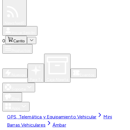
Especiales
Newsfeed
0
Iniciar Sesión
0
Carrito
Productos
Nuevos
Eventos
Para Ti
Caja Abierta
Soporte
Blog
Apps
GPS, Telemática y Equipamiento Vehicular
Mini
Barras Vehiculares
Ámbar