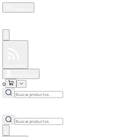
Productos
0
Especiales
Newsfeed
0
Iniciar Sesión
0
0