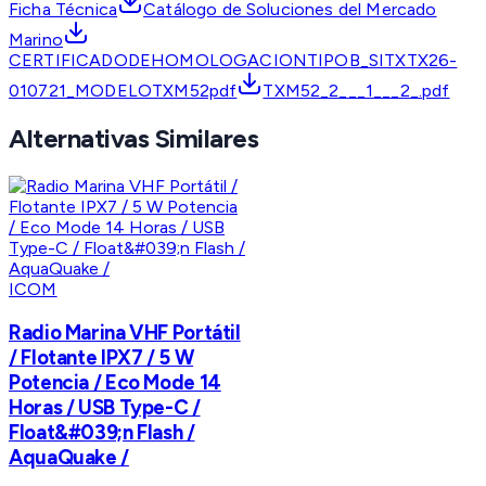
Ficha Técnica
Catálogo de Soluciones del Mercado
Marino
CERTIFICADODEHOMOLOGACIONTIPOB_SITXTX26-
010721_MODELOTXM52pdf
TXM52_2___1___2_.pdf
Alternativas Similares
ICOM
Radio Marina VHF Portátil
/ Flotante IPX7 / 5 W
Potencia / Eco Mode 14
Horas / USB Type-C /
Float&#039;n Flash /
AquaQuake /