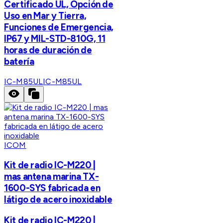
Certificado UL, Opción de
Uso en Mar y Tierra,
Funciones de Emergencia,
IP67 y MIL-STD-810G, 11
horas de duración de
batería
IC-M85UL
IC-M85UL
ICOM
Kit de radio IC-M220 |
mas antena marina TX-
1600-SYS fabricada en
látigo de acero inoxidable
Kit de radio IC-M220 |