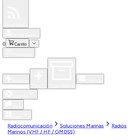
Especiales
Newsfeed
0
Iniciar Sesión
0
Carrito
Productos
Nuevos
Eventos
Para Ti
Caja Abierta
Soporte
Blog
Apps
Radiocomunicación
Soluciones Marinas
Radios
Marinos (VHF / HF / GMDSS)