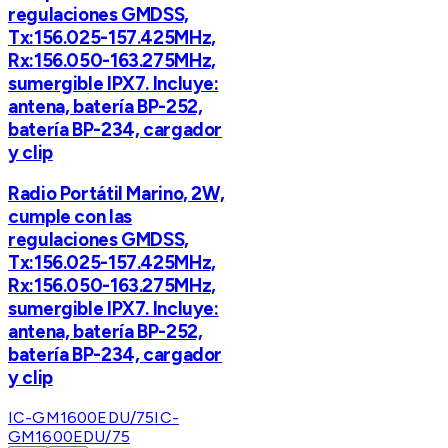
regulaciones GMDSS,
Tx:156.025-157.425MHz,
Rx:156.050-163.275MHz,
sumergible IPX7. Incluye:
antena, batería BP-252,
batería BP-234, cargador
y clip
Radio Portátil Marino, 2W,
cumple con las
regulaciones GMDSS,
Tx:156.025-157.425MHz,
Rx:156.050-163.275MHz,
sumergible IPX7. Incluye:
antena, batería BP-252,
batería BP-234, cargador
y clip
IC-GM1600EDU/75
IC-
GM1600EDU/75