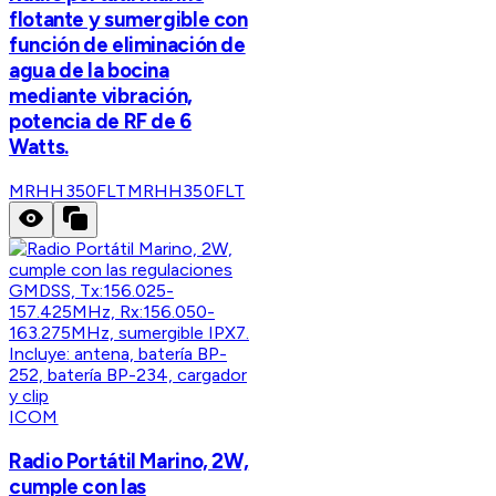
flotante y sumergible con
función de eliminación de
agua de la bocina
mediante vibración,
potencia de RF de 6
Watts.
MRHH350FLT
MRHH350FLT
ICOM
Radio Portátil Marino, 2W,
cumple con las