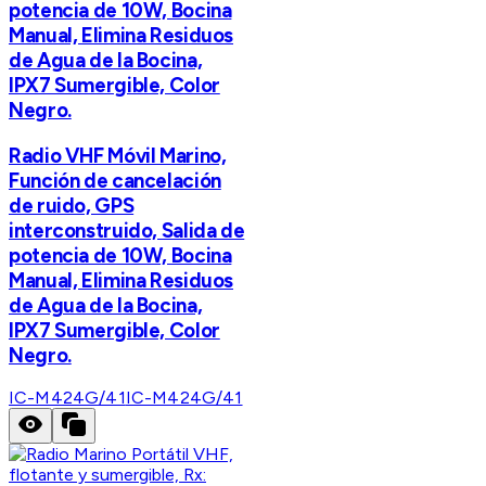
potencia de 10W, Bocina
Manual, Elimina Residuos
de Agua de la Bocina,
IPX7 Sumergible, Color
Negro.
Radio VHF Móvil Marino,
Función de cancelación
de ruido, GPS
interconstruido, Salida de
potencia de 10W, Bocina
Manual, Elimina Residuos
de Agua de la Bocina,
IPX7 Sumergible, Color
Negro.
IC-M424G/41
IC-M424G/41