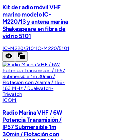
Kit de radio móvil VHF
marino modelo IC-
M220/13 y antena marina
Shakespeare en fibra de
vidrio 5101
IC-M220/5101
IC-M220/5101
ICOM
Radio Marina VHF / 6W
Potencia Transmisión /
IP57 Submersible 1m
30min / Flotación con