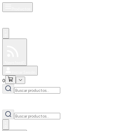
Productos
0
Especiales
Newsfeed
0
Iniciar Sesión
0
0