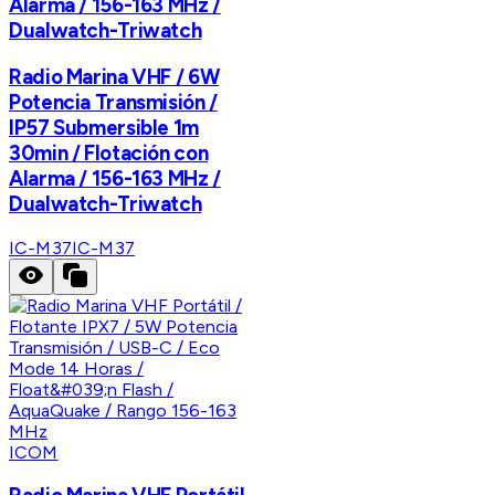
Alarma / 156-163 MHz /
Dualwatch-Triwatch
Radio Marina VHF / 6W
Potencia Transmisión /
IP57 Submersible 1m
30min / Flotación con
Alarma / 156-163 MHz /
Dualwatch-Triwatch
IC-M37
IC-M37
ICOM