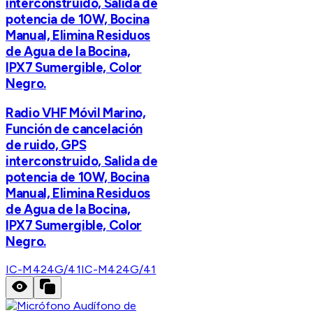
interconstruido, Salida de
potencia de 10W, Bocina
Manual, Elimina Residuos
de Agua de la Bocina,
IPX7 Sumergible, Color
Negro.
Radio VHF Móvil Marino,
Función de cancelación
de ruido, GPS
interconstruido, Salida de
potencia de 10W, Bocina
Manual, Elimina Residuos
de Agua de la Bocina,
IPX7 Sumergible, Color
Negro.
IC-M424G/41
IC-M424G/41