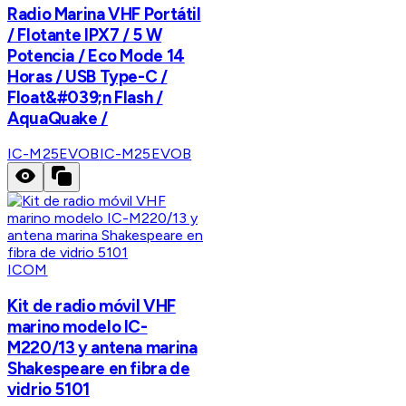
Radio Marina VHF Portátil
/ Flotante IPX7 / 5 W
Potencia / Eco Mode 14
Horas / USB Type-C /
Float&#039;n Flash /
AquaQuake /
IC-M25EVOB
IC-M25EVOB
ICOM
Kit de radio móvil VHF
marino modelo IC-
M220/13 y antena marina
Shakespeare en fibra de
vidrio 5101