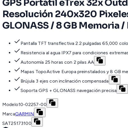
GPS Portátil eTrex 32x Outdo
Resolución 240x320 Pixeles 
GLONASS / 8 GB Memoria / 
Pantalla TFT transflectiva 2.2 pulgadas 65,000 col
Resistencia al agua IPX7 para condiciones extrema
Autonomía 25 horas con 2 pilas AA
Mapas TopoActive Europa preinstalados y 8 GB m
Brújula 3 ejes con inclinación compensada
Soporta GPS + GLONASS navegación precisa
Modelo
10-02257-00
Marca
GARMIN
SAT
25173100