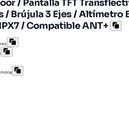
or / Pantalla TFT Transflecti
/ Brújula 3 Ejes / Altímetro 
IPX7 / Compatible ANT+
ores
s
emoria