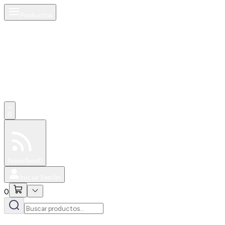
Productos
0
Especiales
Newsfeed
0
Iniciar Sesión
0