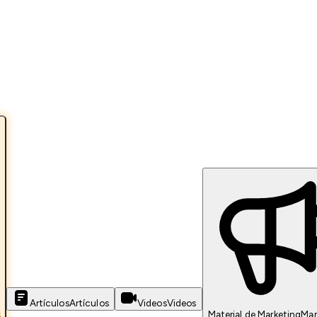
Artículos
Artículos
Videos
Videos
s
Material de Marketing
Mar