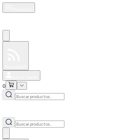
Productos
0
Especiales
Newsfeed
0
Iniciar Sesión
0
0