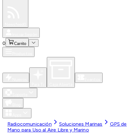
Especiales
Newsfeed
0
Iniciar Sesión
0
Carrito
Productos
Nuevos
Eventos
Para Ti
Caja Abierta
Soporte
Blog
Apps
Radiocomunicación
Soluciones Marinas
GPS de
Mano para Uso al Aire Libre y Marino