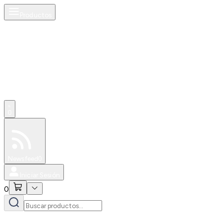
Productos
0
Especiales
Newsfeed
0
Iniciar Sesión
0