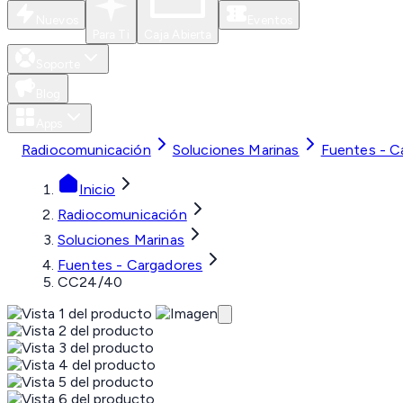
Nuevos
Eventos
Para Ti
Caja Abierta
Soporte
Blog
Apps
Radiocomunicación
Soluciones Marinas
Fuentes - C
Inicio
Radiocomunicación
Soluciones Marinas
Fuentes - Cargadores
CC24/40