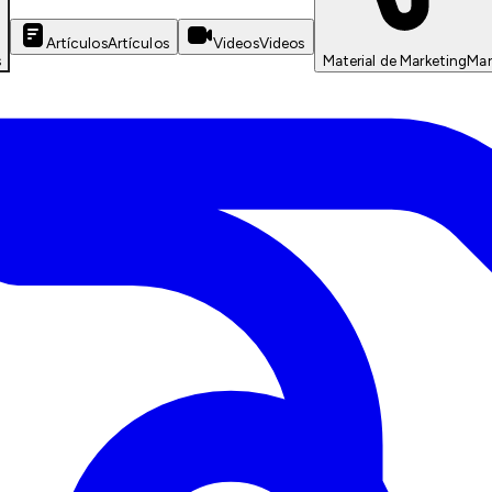
Artículos
Artículos
Videos
Videos
s
Material de Marketing
Mar