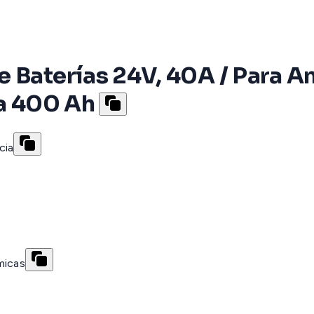
e Baterías 24V, 40A / Para A
 a 400 Ah
cia
micas