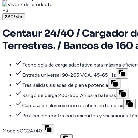
+
3
360°
Ver
Centaur 24/40 / Cargador d
Terrestres. / Bancos de 160
Tecnología de carga adaptativa para máxima eficien
Entrada universal 90-265 VCA, 45-65 Hz
Tres salidas aisladas de plena potencia
Rango de carga 200-500 Ah para baterías
Carcasa de aluminio con recubrimiento epoxi
Protección contra cortocircuitos y variaciones tér
Modelo
CC24/40