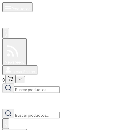
Productos
0
Especiales
Newsfeed
0
Iniciar Sesión
0
0