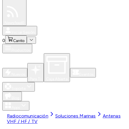
Especiales
Newsfeed
0
Iniciar Sesión
0
Carrito
Productos
Nuevos
Eventos
Para Ti
Caja Abierta
Soporte
Blog
Apps
Radiocomunicación
Soluciones Marinas
Antenas
VHF / HF / TV