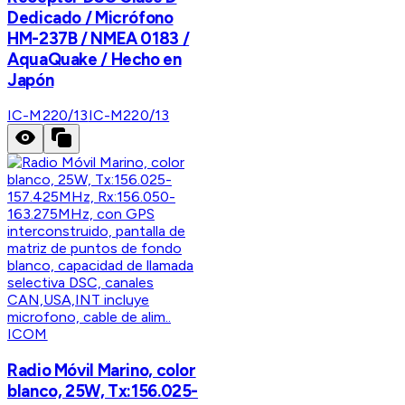
Dedicado / Micrófono
HM-237B / NMEA 0183 /
AquaQuake / Hecho en
Japón
IC-M220/13
IC-M220/13
ICOM
Radio Móvil Marino, color
blanco, 25W, Tx:156.025-