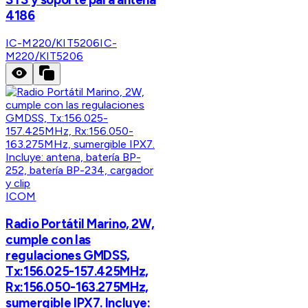
4186
IC-M220/KIT5206
IC-
M220/KIT5206
ICOM
Radio Portátil Marino, 2W,
cumple con las
regulaciones GMDSS,
Tx:156.025-157.425MHz,
Rx:156.050-163.275MHz,
sumergible IPX7. Incluye: