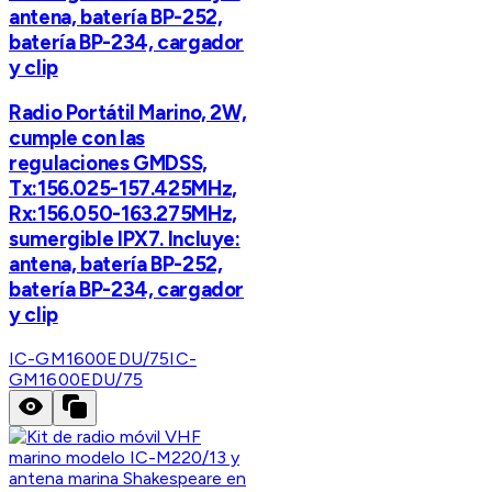
antena, batería BP-252,
batería BP-234, cargador
y clip
Radio Portátil Marino, 2W,
cumple con las
regulaciones GMDSS,
Tx:156.025-157.425MHz,
Rx:156.050-163.275MHz,
sumergible IPX7. Incluye:
antena, batería BP-252,
batería BP-234, cargador
y clip
IC-GM1600EDU/75
IC-
GM1600EDU/75