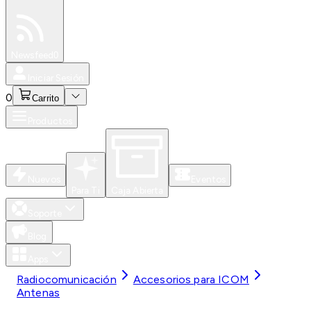
Especiales
Newsfeed
0
Iniciar Sesión
0
Carrito
Productos
Nuevos
Eventos
Para Ti
Caja Abierta
Soporte
Blog
Apps
Radiocomunicación
Accesorios para ICOM
Antenas