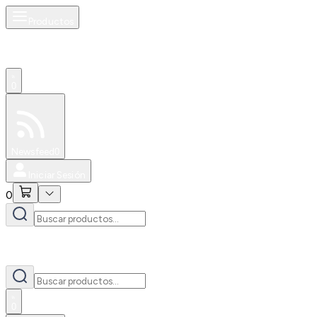
Productos
0
Especiales
Newsfeed
0
Iniciar Sesión
0
0