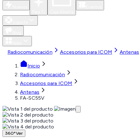
Nuevos
Eventos
Para Ti
Caja Abierta
Soporte
Blog
Apps
Radiocomunicación
Accesorios para ICOM
Antenas
Inicio
Radiocomunicación
Accesorios para ICOM
Antenas
FA-SC55V
360°
Ver