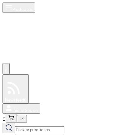
Productos
0
Especiales
Newsfeed
0
Iniciar Sesión
0