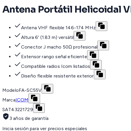
Antena Portátil Helicoidal
Antena VHF flexible 146-174 MHz
Altura 6' (1.83 m) versátil
Conector J macho 50Ω profesional
Extensor rango señal eficiente
Compatible radios Icom listados
Diseño flexible resistente exterior
Modelo
FA-SC55V
Marca
ICOM
SAT
43221729
3 años de garantía
Inicia sesión para ver precios especiales