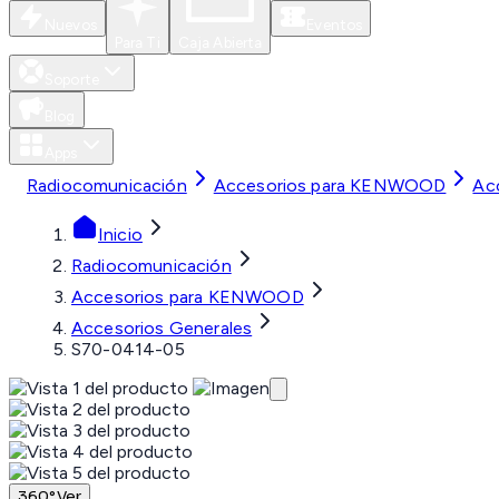
Nuevos
Eventos
Para Ti
Caja Abierta
Soporte
Blog
Apps
Radiocomunicación
Accesorios para KENWOOD
Ac
Inicio
Radiocomunicación
Accesorios para KENWOOD
Accesorios Generales
S70-0414-05
360°
Ver