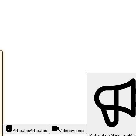
Artículos
Artículos
Videos
Videos
s
Material de Marketing
Mar