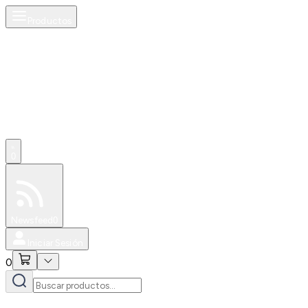
Productos
0
Especiales
Newsfeed
0
Iniciar Sesión
0